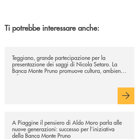
Ti potrebbe interessare anche:
/comunicati/teggiano-grande-partecipazione-per-la-presentazione-dei-
Teggiano, grande partecipazione per la
presentazione dei saggi di Nicola Setaro. La
Banca Monte Pruno promuove cultura, ambiente
e futuro
/comunicati/a-piaggine-il-pensiero-di-aldo-moro-parla-alle-nuove-gene
A Piaggine il pensiero di Aldo Moro parla alle
nuove generazioni: successo per l’iniziativa
della Banca Monte Pruno