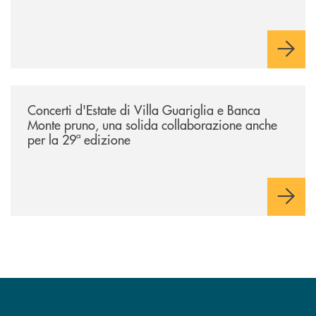
/comunicati/concerti-destate-di-villa-guariglia-e-banca-monte-pruno-u
Concerti d'Estate di Villa Guariglia e Banca
Monte pruno, una solida collaborazione anche
per la 29ª edizione