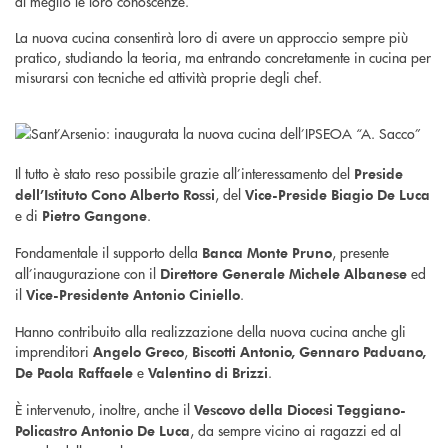
al meglio le loro conoscenze.
La nuova cucina consentirà loro di avere un approccio sempre più
pratico, studiando la teoria, ma entrando concretamente in cucina per
misurarsi con tecniche ed attività proprie degli chef.
Il tutto è stato reso possibile grazie all’interessamento del
Preside
, del
dell’Istituto Cono Alberto Rossi
Vice-Preside Biagio De Luca
e di
.
Pietro Gangone
Fondamentale il supporto della
, presente
Banca Monte Pruno
all’inaugurazione con il
ed
Direttore Generale Michele Albanese
il
.
Vice-Presidente Antonio Ciniello
Hanno contribuito alla realizzazione della nuova cucina anche gli
imprenditori
,
Angelo Greco
Biscotti Antonio, Gennaro Paduano,
e
.
De Paola Raffaele
Valentino di Brizzi
È intervenuto, inoltre, anche il
Vescovo della Diocesi Teggiano-
, da sempre vicino ai ragazzi ed al
Policastro Antonio De Luca