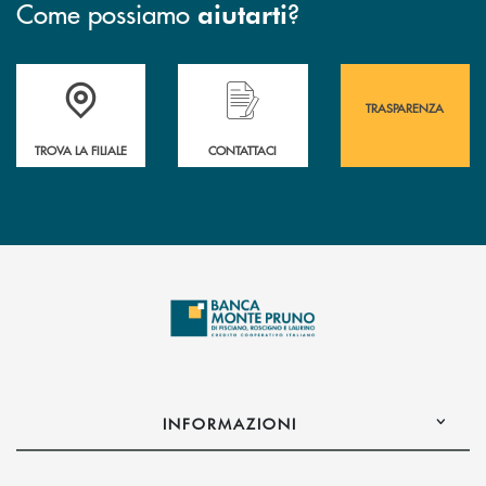
Come possiamo
?
aiutarti
Accedi all' elenco completo&nbsp; delle&nbsp; filiali&nbsp; di Banca 
Hai bisogno di assistenza immediata? Contatta
Hai bisogno di alcuni
TRASPARENZA
TROVA LA FILIALE
CONTATTACI
INFORMAZIONI