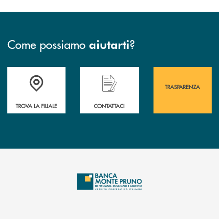
Come possiamo
?
aiutarti
Accedi all' elenco completo&nbsp; delle&nbsp; filiali&nbsp; di Banca 
Hai bisogno di assistenza immediata? Contatta
Hai bisogno di alcuni
TRASPARENZA
TROVA LA FILIALE
CONTATTACI