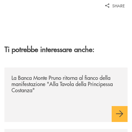
SHARE
Ti potrebbe interessare anche:
/comunicati/la-banca-monte-pruno-ritorna-al-fianco-della-manifestazion
La Banca Monte Pruno ritorna al fianco della
manifestazione "Alla Tavola della Principessa
Costanza"
/comunicati/teggiano-grande-partecipazione-per-la-presentazione-dei-