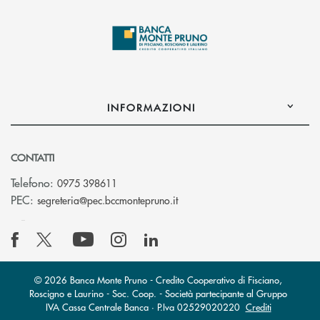
INFORMAZIONI
CONTATTI
Telefono:
0975 398611
(si apre l’app di posta elettro
PEC:
segreteria@pec.bccmontepruno.it
© 2026 Banca Monte Pruno - Credito Cooperativo di Fisciano,
Roscigno e Laurino - Soc. Coop. - Società partecipante al Gruppo
IVA Cassa Centrale Banca · P.Iva 02529020220
Crediti