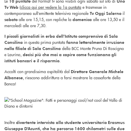
Le
del Format Tv sono visibili ogni sabato sul sito di
10 puntate
Uno
(
clicca qui per vedere la 1a puntata
e trasmesse in
Tv Web
contemporanea sull’emittente televisiva regionale
il
Tv Oggi Salerno
alle ore 15,15, con repliche la
alle ore 13,50 e il
sabato
domenica
mercoledì alle ore 7,30.
I piccoli giornalisti in erba dell’Istituto comprensivo di Sala
in questa prima puntata
Consilina
fanno letteralmente irruzione
della BCC Monte Pruno Di Roscigno
nella filiale di Sala Consilina
e Laurino,
decisi più che mai a capire come funzionano gli
.
istituti bancari e il risparmio
Accolti con grandissima ospitalità dal
Direttore Generale Michele
, riescono addirittura a farsi mostrare la cassaforte della
Albanese
Banca!
Inoltre
divertente intervista allo studente universitario Erasmus
Giuseppe D’Acunti, che ha percorso 1600 chilometri sulle due