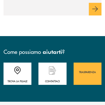
Come possiamo
?
aiutarti
Accedi all' elenco completo&nbsp; delle&nbsp; filiali&nbsp; di Banca 
Hai bisogno di assistenza immediata? Contatta
Hai bisogno di alcuni
TRASPARENZA
TROVA LA FILIALE
CONTATTACI