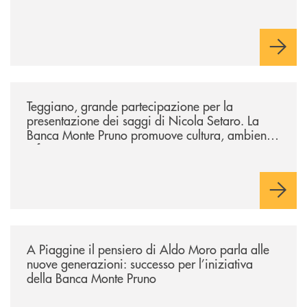
/comunicati/teggiano-grande-partecipazione-per-la-presentazione-dei-
Teggiano, grande partecipazione per la
presentazione dei saggi di Nicola Setaro. La
Banca Monte Pruno promuove cultura, ambiente
e futuro
/comunicati/a-piaggine-il-pensiero-di-aldo-moro-parla-alle-nuove-gene
A Piaggine il pensiero di Aldo Moro parla alle
nuove generazioni: successo per l’iniziativa
della Banca Monte Pruno