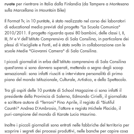
per rientrare in Italia dalla Finlandia (da Tampere a Montesano
ruote
sulla Marcellana in Mountain Bike)
Il Format Tv, in 10 puntate, è stato realizzato nel corso dei laboratori
di educational media previsti dal progetto "La Scuola Comunica"
2010/2011. Il progetto riguarda quasi 80 bambini, delle classi I, II,
III, IV e V dell’Istituto Comprensivo di Sala Consilina, in particolare dei
plessi di Viscigliete e Fonti, ed è stato svolto in collaborazione con le
scuole Medie "Giovanni Camera" di Sala Consilina.
I piccoli giornalisti in erba dell’Istituto comprensivo di Sala Consilina
quest’anno si sono davvero superati, mettendo a segno degli scoop
sensazionali: sono infatti riusciti a intervistare personalità di primo
piano del mondo Istituzionale, Culturale, Artistico, e dello Spettacolo.
Tra gli ospiti delle 10 puntate di School Magazine ci sono infatti il
presidente della Provincia di Salerno, Edmondo Cirielli, il giornalista
e scrittore autore di "Terroni" Pino Aprile, il regista di "Biutiful
Cauntri" Andrea D’Ambrosio, l’attore e regista Michele Placido, il
puri-campione del mondo di Karate Lucio Maurino.
Inoltre i piccoli giornalisti sono entrati nelle fabbriche del territorio per
scoprire i segreti dei processi produttivi, nelle banche per capire cosa