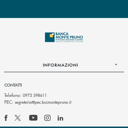
INFORMAZIONI
CONTATTI
Telefono:
0975 398611
(si apre l’app di posta elettro
PEC:
segreteria@pec.bccmontepruno.it