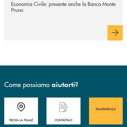
Economia Civile: presente anche la Banca Monte
Pruno
Come possiamo
?
aiutarti
Accedi all' elenco completo&nbsp; delle&nbsp; filiali&nbsp; di Banca 
Hai bisogno di assistenza immediata? Contatta
Hai bisogno di alcuni
TRASPARENZA
TROVA LA FILIALE
CONTATTACI