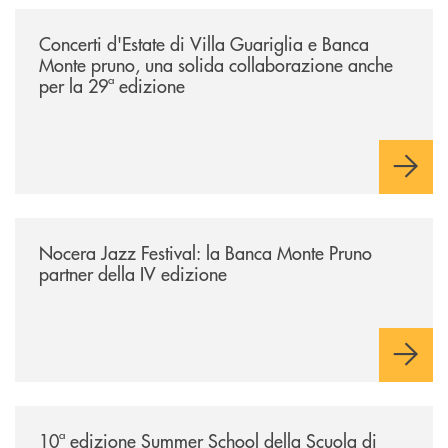
/comunicati/concerti-destate-di-villa-guariglia-e-banca-monte-pruno-u
Concerti d'Estate di Villa Guariglia e Banca
Monte pruno, una solida collaborazione anche
per la 29ª edizione
/comunicati/nocera-jazz-festival-la-banca-monte-pruno-partner-della-i
Nocera Jazz Festival: la Banca Monte Pruno
partner della IV edizione
/comunicati/10ª-edizione-summer-school-della-scuola-di-economia-civ
10ª edizione Summer School della Scuola di