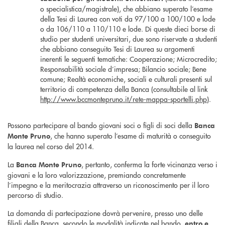
o specialistica/magistrale), che abbiano superato l’esame
della Tesi di Laurea con voti da 97/100 a 100/100 e lode
o da 106/110 a 110/110 e lode. Di queste dieci borse di
studio per studenti universitari, due sono riservate a studenti
che abbiano conseguito Tesi di Laurea su argomenti
inerenti le seguenti tematiche: Cooperazione; Microcredito;
Responsabilità sociale d’impresa; Bilancio sociale; Bene
comune; Realtà economiche, sociali e culturali presenti sul
territorio di competenza della Banca (consultabile al link
http://www.bccmontepruno.it/rete-mappa-sportelli.php
).
Possono partecipare al bando giovani soci o figli di soci della
Banca
, che hanno superato l’esame di maturità o conseguito
Monte Pruno
la laurea nel corso del 2014.
La
, pertanto, conferma la forte vicinanza verso i
Banca Monte Pruno
giovani e la loro valorizzazione, premiando concretamente
l’impegno e la meritocrazia attraverso un riconoscimento per il loro
percorso di studio.
La domanda di partecipazione dovrà pervenire, presso uno delle
filiali della Banca, secondo le modalità indicate nel bando,
entro e