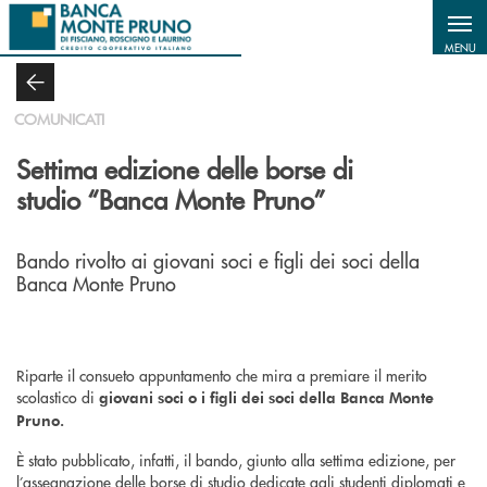
Salta al contenuto principale
MENU
COMUNICATI
Settima edizione delle borse di
studio “Banca Monte Pruno”
Bando rivolto ai giovani soci e figli dei soci della
Banca Monte Pruno
Riparte il consueto appuntamento che mira a premiare il merito
scolastico di
giovani soci o i figli dei soci della Banca Monte
Pruno.
È stato pubblicato, infatti, il bando, giunto alla settima edizione, per
l’assegnazione delle borse di studio dedicate agli studenti diplomati e