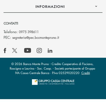
INFORMAZIONI
CONTATTI
Telefono:
0975 398611
(si apre l’app di posta elettro
PEC:
segreteria@pec.bccmontepruno.it
© 2026 Banca Monte Pruno - Credito Cooperativo di Fisciano,
Roscigno e Laurino - Soc. Coop. - Società partecipante al Gruppo
IVA Cassa Centrale Banca · P.Iva 02529020220
Crediti