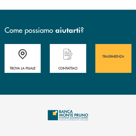
Come possiamo
?
aiutarti
Accedi all' elenco completo&nbsp; delle&nbsp; filiali&nbsp; di Banca 
Hai bisogno di assistenza immediata? Contatta
Hai bisogno di alcuni
TRASPARENZA
TROVA LA FILIALE
CONTATTACI