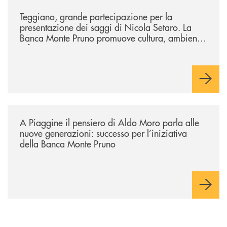
/comunicati/teggiano-grande-partecipazione-per-la-presentazione-dei-
Teggiano, grande partecipazione per la
presentazione dei saggi di Nicola Setaro. La
Banca Monte Pruno promuove cultura, ambiente
e futuro
/comunicati/a-piaggine-il-pensiero-di-aldo-moro-parla-alle-nuove-gene
A Piaggine il pensiero di Aldo Moro parla alle
nuove generazioni: successo per l’iniziativa
della Banca Monte Pruno