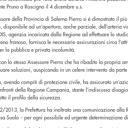
te Pruno a Roscigno il 4 dicembre u.s.
sore della Provincia di Salerno Pierro si è dimostrato il più 
, disponibile ad un’apertura, anche parziale, dell’arteria vi
S, agenzia incaricata dalla Regione ad effettuare lo studio
o franoso, fornisca le necessarie assicurazioni circa l’atti
per la pubblica e privata incolumità.
 con lo stesso Assessore Pierro che ha ribadito la propria a
iduare soluzioni, auspicando in un celere intervento da part
ra, avendo compiti di protezione civile, ha assicurato un’azi
nfronti della Regione Campania, stante l’indiscusso disagio 
to il profilo della sicurezza.
2/2013, la Prefettura ha inoltrato una comunicazione alla
sa Suolo – per ogni possibile ed urgente determinazione 