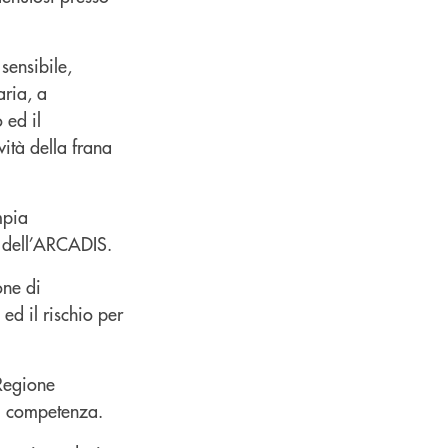
sensibile,
aria, a
 ed il
vità della frana
mpia
e dell’ARCADIS.
one di
ed il rischio per
 Regione
di competenza.