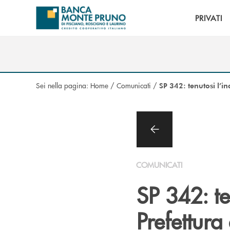
Salta al contenuto principale
PRIVATI
Sei nella pagina:
Home
/
Comunicati
/
SP 342: tenutosi l’in
COMUNICATI
SP 342: te
Prefettura