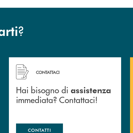
?
arti
 filiali&nbsp; di Banca Monte Pruno
Hai bisogno di assistenza immediata? Contattaci!
CONTATTACI
Hai bisogno di
assistenza
immediata? Contattaci!
CONTATTI