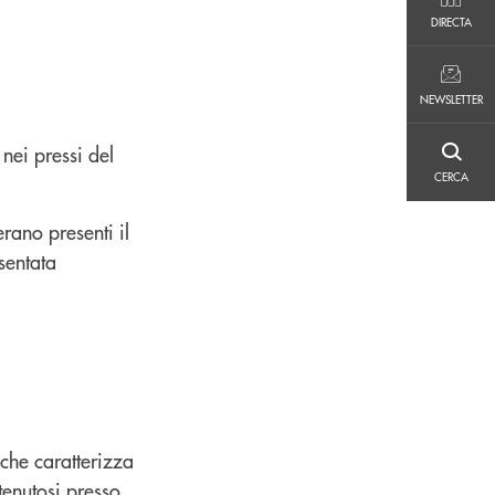
DIRECTA
DIRECTA
NEWSLETTER
NEWSLETTER
 nei pressi del
CERCA
CERCA
rano presenti il
sentata
 che caratterizza
tenutosi presso