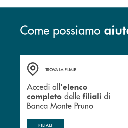
Come possiamo
aiut
Accedi all' elenco completo&nbsp; delle&nbsp;
TROVA LA FILIALE
Accedi all'
elenco
delle
di
completo
filiali
Banca Monte Pruno
FILIALI