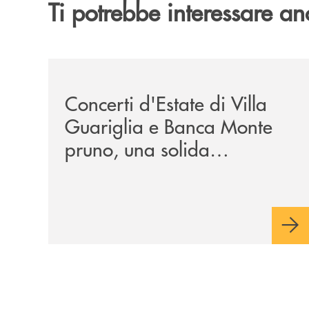
Ti potrebbe interessare an
/comunicati/concerti-destate-di-villa-guariglia-
Concerti d'Estate di Villa
Guariglia e Banca Monte
pruno, una solida
collaborazione anche per
la 29ª edizione