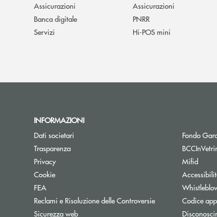
Assicurazioni
Assicurazioni
Banca digitale
PNRR
Servizi
Hi-POS mini
INFORMAZIONI
Dati societari
Fondo Gara
Trasparenza
BCCInVetri
Privacy
Mifid
Cookie
Accessibili
FEA
Whistleblo
Reclami e Risoluzione delle Controversie
Codice appa
Sicurezza web
Disconosci