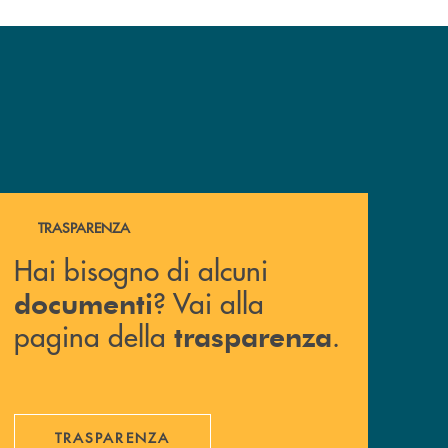
Hai bisogno di alcuni documenti ? Vai alla pagina della 
TRASPARENZA
Hai bisogno di alcuni
? Vai alla
documenti
pagina della
.
trasparenza
TRASPARENZA