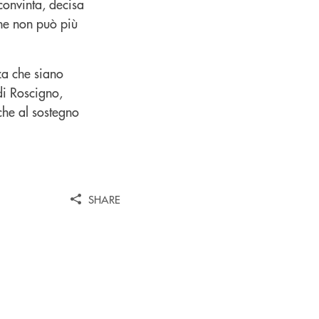
 convinta, decisa
he non può più
za che siano
di Roscigno,
nche al sostegno
SHARE