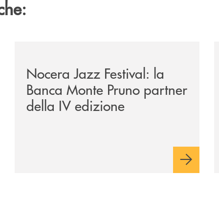
che:
e-banca-monte-pruno-una-solida-collaborazione-anche-per-l
/comunicati/nocera-jazz-festival-la-banca-monte-pruno
/
Nocera Jazz Festival: la
Banca Monte Pruno partner
della IV edizione