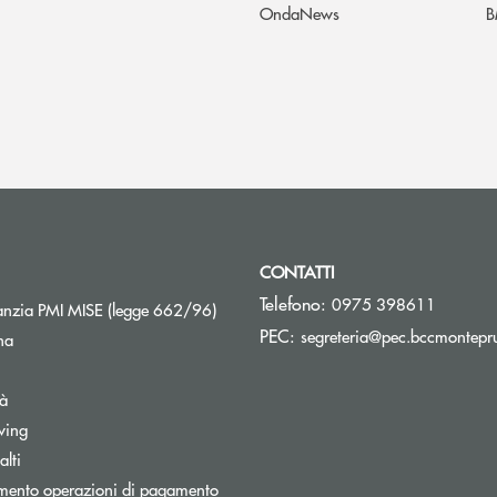
OndaNews
B
CONTATTI
Telefono:
0975 398611
Apre una nuova finestra
nzia PMI MISE (legge 662/96)
PEC:
segreteria@pec.bccmontepru
na
tà
wing
Apre una nuova finestra
lti
mento operazioni di pagamento