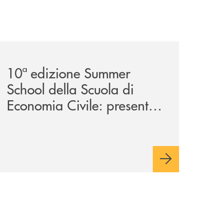
a-29ª-edizione/
-partner-della-iv-edizione/
comunicati/10ª-edizione-summer-school-della-scuola-di-e
10ª edizione Summer
School della Scuola di
Economia Civile: presente
anche la Banca Monte
Pruno