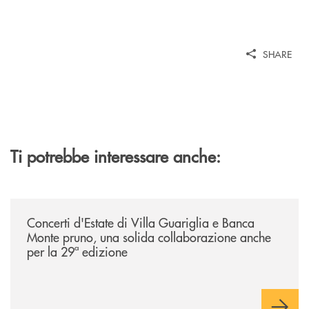
SHARE
Ti potrebbe interessare anche:
/comunicati/concerti-destate-di-villa-guariglia-e-banca-monte-pruno-u
Concerti d'Estate di Villa Guariglia e Banca
Monte pruno, una solida collaborazione anche
per la 29ª edizione