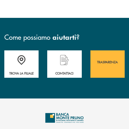
Come possiamo
?
aiutarti
Accedi all' elenco completo&nbsp; delle&nbsp; filiali&nbsp; di Banca 
Hai bisogno di assistenza immediata? Contatta
Hai bisogno di alcuni
TRASPARENZA
TROVA LA FILIALE
CONTATTACI