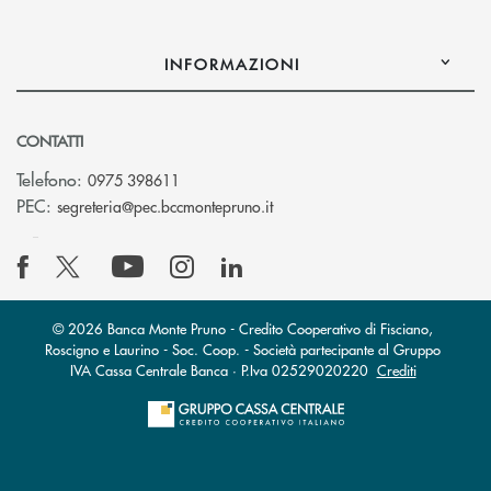
INFORMAZIONI
CONTATTI
Telefono:
0975 398611
(si apre l’app di posta elettro
PEC:
segreteria@pec.bccmontepruno.it
© 2026 Banca Monte Pruno - Credito Cooperativo di Fisciano,
Roscigno e Laurino - Soc. Coop. - Società partecipante al Gruppo
IVA Cassa Centrale Banca · P.Iva 02529020220
Crediti