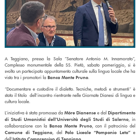
A Teggiano, presso la Sala “Senatore Antonio M. Innamorato”,
Complesso monumentale della SS. Pietà, sabato pomeriggio, si è
svolto un partecipato appuntamento culturale sulla lingua locale che ha
visto tra i promotori la
.
Banca Monte Pruno
“Documentare e custodire il dialetto. Tecniche, metodi e strumenti” è
stato il titolo dell’incontro rientrante nelle Giornate Dianesi di lingua e
cultura locale.
L’iniziativa è stata promossa da
e dal
Mōre Dianense
Dipartimento
, in
di Studi Umanistici dell’Università degli Studi di Salerno
collaborazione con la
, con il patrocinio del
Banca Monte Pruno
, del
e
Comune di Teggiano
Polo Liceale “Pomponio Leto”
dell’
.
Istituto Comprensivo di Teggiano