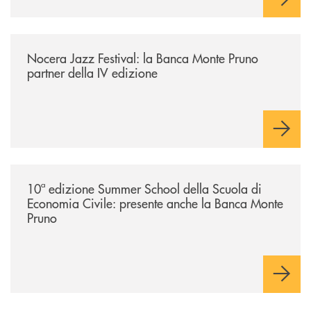
/comunicati/nocera-jazz-festival-la-banca-monte-pruno-partner-della-i
Nocera Jazz Festival: la Banca Monte Pruno
partner della IV edizione
/comunicati/10ª-edizione-summer-school-della-scuola-di-economia-civ
10ª edizione Summer School della Scuola di
Economia Civile: presente anche la Banca Monte
Pruno