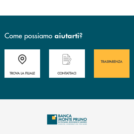
Come possiamo
?
aiutarti
Accedi all' elenco completo&nbsp; delle&nbsp; filiali&nbsp; di Banca 
Hai bisogno di assistenza immediata? Contatta
Hai bisogno di alcuni
TRASPARENZA
TROVA LA FILIALE
CONTATTACI