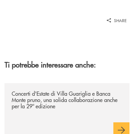
SHARE
Ti potrebbe interessare anche:
/comunicati/concerti-destate-di-villa-guariglia-e-banca-monte-pruno-u
Concerti d'Estate di Villa Guariglia e Banca
Monte pruno, una solida collaborazione anche
per la 29ª edizione