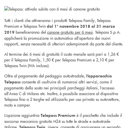
Tutti i clienti che attiveranno i prodotti Telepass Family, Telepass
Premium e Telepass Twin
dal 1° novembre 2018 al 31 marzo
beneficeranno del
canone gratuito per 6 mesi
. Telepass S.p.A.
2019
applicherà la promozione in automatico all’apertura dei nuovi
rapporti, senza necessità di ulteriori adempimenti da parte del cliente.
Al termine dei 6 mesi di gratuità il costo mensile sarà pari a 1,26 €
per il Telepass Family, 1,50 € per Telepass Premium e 2,10 € per
Telepass Twin (IVA inclusa).
Oltre al pagamento del pedaggio autostradale,
l’apparecchio
consente di usufruire di numerosi altri servizi, come il
Telepass
pagamento della sosta nei principali parcheggi italiani, l’accesso
all’Area C di Milano etc. Inoltre, è possibile associare al dispositivo
Telepass fino a 2 targhe ed utilizzarlo per uso privato su autovetture,
moto e camper.
L’opzione aggiuntiva
è il pacchetto che include il
Telepass Premium
soccorso meccanico gratuito H24 su tutte le strade e autostrade
italiane.
, invece, consente di aggiungere un secondo
Telepass Twin