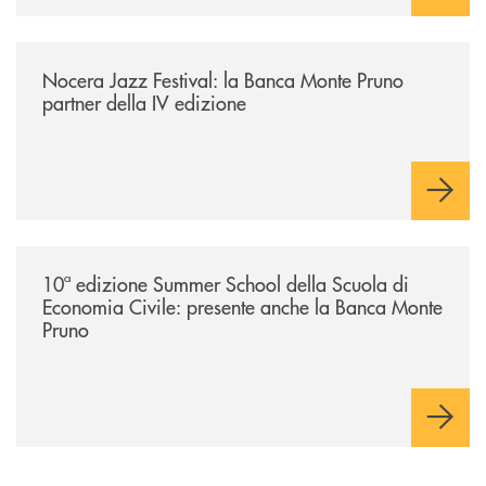
/comunicati/nocera-jazz-festival-la-banca-monte-pruno-partner-della-i
Nocera Jazz Festival: la Banca Monte Pruno
partner della IV edizione
/comunicati/10ª-edizione-summer-school-della-scuola-di-economia-civ
10ª edizione Summer School della Scuola di
Economia Civile: presente anche la Banca Monte
Pruno