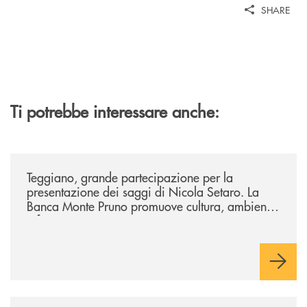
SHARE
Ti potrebbe interessare anche:
/comunicati/teggiano-grande-partecipazione-per-la-presentazione-dei-
Teggiano, grande partecipazione per la
presentazione dei saggi di Nicola Setaro. La
Banca Monte Pruno promuove cultura, ambiente
e futuro
/comunicati/a-piaggine-il-pensiero-di-aldo-moro-parla-alle-nuove-gene