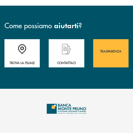
Come possiamo
?
aiutarti
Accedi all' elenco completo&nbsp; delle&nbsp; filiali&nbsp; di Banca 
Hai bisogno di assistenza immediata? Contatta
Hai bisogno di alcuni
TRASPARENZA
TROVA LA FILIALE
CONTATTACI