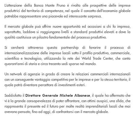
L’attenzione della Banca Monte Pruno è rivolta alle prospettive delle imprese
produttrici del territorio di competenza, nel quale il concetto dell’economia globale
potrebbe rappresentare una piacevole ed interessante sorpresa.
Il mercato globale può offrire nuove opportunità ed occasioni a chi fa impresa,
soprattutto, laddove si raggiungono livelli e standard produttivi elevati e dove la
qualità costituisce un pilastro fondamentale del processo produttivo.
Si cercherà attraverso questa partnership di favorire il processo di
internazionalizzazione delle imprese locali sotto il profilo produttivo, commerciale,
scientifico e tecnologico, utilizzando la rete dei World Trade Center, che conta
quarant’anni di storia e circa trecento sedi sparse nel mondo.
Un network di agenzie in grado di creare le relazioni commerciali internazionali
con un conseguente vantaggio competitivo per le imprese e per lo stesso territorio, il
quale potrà diventare percettore di investimenti esteri.
Soddisfatto il
Direttore Generale Michele Albanese
, il quale ha affermato che
vi è la grande consapevolezza di poter affrontare, con ottimi auspici, una sfida, che
rappresenta il presente ed il futuro per molte realtà imprenditoriali locali che mai
avevano pensato, fino ad oggi, di confrontarsi con il mercato globale.