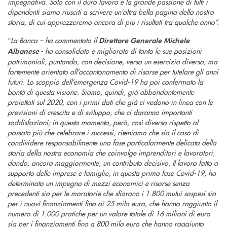
impegnativa. Solo con il duro lavoro e la grande passione di tutti i
dipendenti siamo riusciti a scrivere un’altra bella pagina della nostra
storia, di cui apprezzeremo ancora di più i risultati tra qualche anno”.
“
La Banca – ha commentato il
Direttore Generale Michele
- ha consolidato e migliorato di tanto le sue posizioni
Albanese
patrimoniali, puntando, con decisione, verso un esercizio diverso, ma
fortemente orientato all’accantonamento di risorse per tutelare gli anni
futuri. Lo scoppio dell’emergenza Covid-19 ha poi confermato la
bontà di questa visione. Siamo, quindi, già abbondantemente
proiettati sul 2020, con i primi dati che già ci vedono in linea con le
previsioni di crescita e di sviluppo, che ci daranno importanti
soddisfazioni; in questo momento, però, così diverso rispetto al
passato più che celebrare i successi, riteniamo che sia il caso di
condividere responsabilmente una fase particolarmente delicata della
storia della nostra economia che coinvolge imprenditori e lavoratori,
dando, ancora maggiormente, un contributo decisivo. Il lavoro fatto a
supporto delle imprese e famiglie, in questa prima fase Covid-19, ha
determinato un impegno di mezzi economici e risorse senza
precedenti sia per le moratorie che sfiorano i 1.800 mutui sospesi sia
per i nuovi finanziamenti fino ai 25 mila euro, che hanno raggiunto il
numero di 1.000 pratiche per un valore totale di 16 milioni di euro
sia per i finanziamenti fino a 800 mila euro che hanno raggiunto