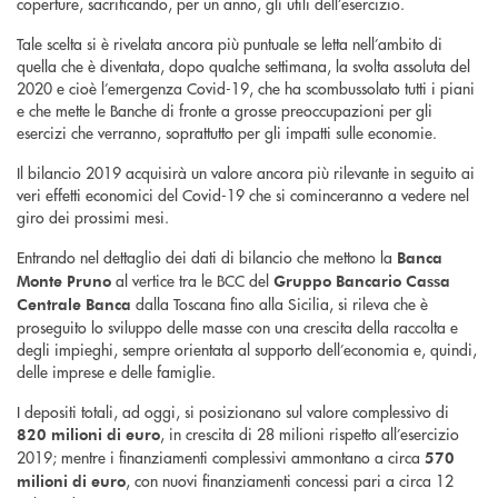
coperture, sacrificando, per un anno, gli utili dell’esercizio.
Tale scelta si è rivelata ancora più puntuale se letta nell’ambito di
quella che è diventata, dopo qualche settimana, la svolta assoluta del
2020 e cioè l’emergenza Covid-19, che ha scombussolato tutti i piani
e che mette le Banche di fronte a grosse preoccupazioni per gli
esercizi che verranno, soprattutto per gli impatti sulle economie.
Il bilancio 2019 acquisirà un valore ancora più rilevante in seguito ai
veri effetti economici del Covid-19 che si cominceranno a vedere nel
giro dei prossimi mesi.
Entrando nel dettaglio dei dati di bilancio che mettono la
Banca
al vertice tra le BCC del
Monte Pruno
Gruppo Bancario Cassa
dalla Toscana fino alla Sicilia, si rileva che è
Centrale Banca
proseguito lo sviluppo delle masse con una crescita della raccolta e
degli impieghi, sempre orientata al supporto dell’economia e, quindi,
delle imprese e delle famiglie.
I depositi totali, ad oggi, si posizionano sul valore complessivo di
, in crescita di 28 milioni rispetto all’esercizio
820 milioni di euro
2019; mentre i finanziamenti complessivi ammontano a circa
570
, con nuovi finanziamenti concessi pari a circa 12
milioni di euro