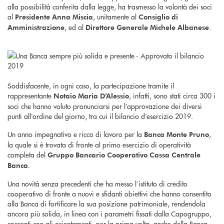
alla possibilità conferita dalla legge, ha trasmesso la volontà dei soci
al
, unitamente al
Presidente Anna Miscia
Consiglio di
, ed al
.
Amministrazione
Direttore Generale Michele Albanese
Soddisfacente, in ogni caso, la partecipazione tramite il
rappresentante
, infatti, sono stati circa 300 i
Notaio Maria D’Alessio
soci che hanno voluto pronunciarsi per l’approvazione dei diversi
punti all’ordine del giorno, tra cui il bilancio d’esercizio 2019.
Un anno impegnativo e ricco di lavoro per la
,
Banca Monte Pruno
la quale si è trovata di fronte al primo esercizio di operatività
completa del
Gruppo Bancario Cooperativo Cassa Centrale
.
Banca
Una novità senza precedenti che ha messo l’istituto di credito
cooperativo di fronte a nuovi e sfidanti obiettivi che hanno consentito
alla Banca di fortificare la sua posizione patrimoniale, rendendola
ancora più solida, in linea con i parametri fissati dalla Capogruppo,
coerenti con gli orientamenti, per la prima volta, anche della Banca