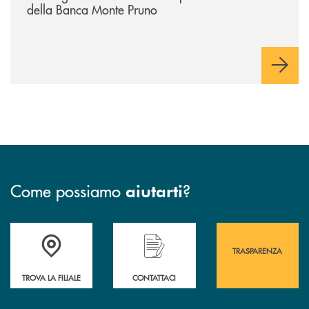
della Banca Monte Pruno
Come possiamo
?
aiutarti
Accedi all' elenco completo&nbsp; delle&nbsp; filiali&nbsp; di Banca 
Hai bisogno di assistenza immediata? Contatta
Hai bisogno di alcuni
TRASPARENZA
TROVA LA FILIALE
CONTATTACI