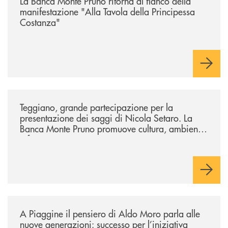
La Banca Monte Pruno ritorna al fianco della
manifestazione "Alla Tavola della Principessa
Costanza"
/comunicati/teggiano-grande-partecipazione-per-la-presentazione-dei-
Teggiano, grande partecipazione per la
presentazione dei saggi di Nicola Setaro. La
Banca Monte Pruno promuove cultura, ambiente
e futuro
/comunicati/a-piaggine-il-pensiero-di-aldo-moro-parla-alle-nuove-gene
A Piaggine il pensiero di Aldo Moro parla alle
nuove generazioni: successo per l’iniziativa