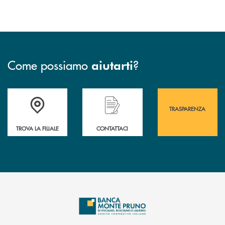
Come possiamo
?
aiutarti
Accedi all' elenco completo&nbsp; delle&nbsp; filiali&nbsp; di Banca 
Hai bisogno di assistenza immediata? Contatta
Hai bisogno di alcuni
TRASPARENZA
TROVA LA FILIALE
CONTATTACI