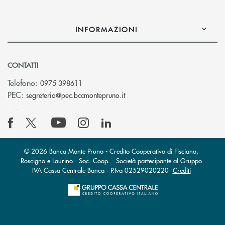
INFORMAZIONI
CONTATTI
Telefono:
0975 398611
(si apre l’app di posta elettro
PEC:
segreteria@pec.bccmontepruno.it
© 2026 Banca Monte Pruno - Credito Cooperativo di Fisciano,
Roscigno e Laurino - Soc. Coop. - Società partecipante al Gruppo
IVA Cassa Centrale Banca · P.Iva 02529020220
Crediti