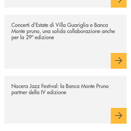
/comunicati/concerti-destate-di-villa-guariglia-e-banca-monte-pruno-u
Concerti d'Estate di Villa Guariglia e Banca
Monte pruno, una solida collaborazione anche
per la 29ª edizione
/comunicati/nocera-jazz-festival-la-banca-monte-pruno-partner-della-i
Nocera Jazz Festival: la Banca Monte Pruno
partner della IV edizione