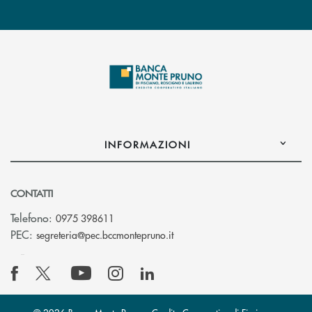
INFORMAZIONI
CONTATTI
Telefono:
0975 398611
(si apre l’app di posta elettro
PEC:
segreteria@pec.bccmontepruno.it