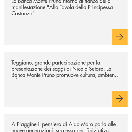
La Banca Monte Pruno ritorna al fianco della
manifestazione "Alla Tavola della Principessa
Costanza"
/comunicati/teggiano-grande-partecipazione-per-la-presentazione-dei-
Teggiano, grande partecipazione per la
presentazione dei saggi di Nicola Setaro. La
Banca Monte Pruno promuove cultura, ambiente
e futuro
/comunicati/a-piaggine-il-pensiero-di-aldo-moro-parla-alle-nuove-gene
A Piaggine il pensiero di Aldo Moro parla alle
nuove generazioni: successo per l’iniziativa