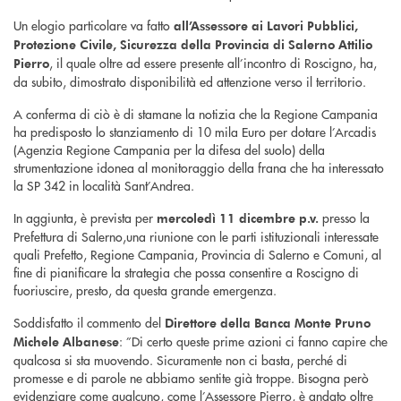
Un elogio particolare va fatto
all’Assessore ai Lavori Pubblici,
Protezione Civile, Sicurezza della Provincia di Salerno Attilio
, il quale oltre ad essere presente all’incontro di Roscigno, ha,
Pierro
da subito, dimostrato disponibilità ed attenzione verso il territorio.
A conferma di ciò è di stamane la notizia che la Regione Campania
ha predisposto lo stanziamento di 10 mila Euro per dotare l’Arcadis
(Agenzia Regione Campania per la difesa del suolo) della
strumentazione idonea al monitoraggio della frana che ha interessato
la SP 342 in località Sant’Andrea.
In aggiunta, è prevista per
presso la
mercoledì 11 dicembre p.v.
Prefettura di Salerno,una riunione con le parti istituzionali interessate
quali Prefetto, Regione Campania, Provincia di Salerno e Comuni, al
fine di pianificare la strategia che possa consentire a Roscigno di
fuoriuscire, presto, da questa grande emergenza.
Soddisfatto il commento del
Direttore della Banca Monte Pruno
: ”Di certo queste prime azioni ci fanno capire che
Michele Albanese
qualcosa si sta muovendo. Sicuramente non ci basta, perché di
promesse e di parole ne abbiamo sentite già troppe. Bisogna però
evidenziare come qualcuno, come l’Assessore Pierro, è andato oltre