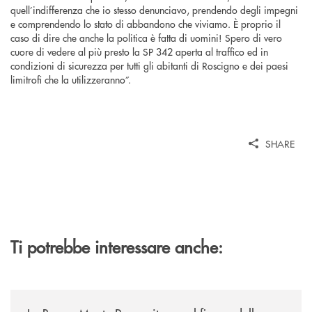
quell’indifferenza che io stesso denunciavo, prendendo degli impegni
e comprendendo lo stato di abbandono che viviamo. È proprio il
caso di dire che anche la politica è fatta di uomini! Spero di vero
cuore di vedere al più presto la SP 342 aperta al traffico ed in
condizioni di sicurezza per tutti gli abitanti di Roscigno e dei paesi
limitrofi che la utilizzeranno”.
SHARE
Ti potrebbe interessare anche:
/comunicati/la-banca-monte-pruno-ritorna-al-fianco-della-manifestazion