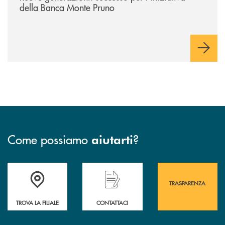
della Banca Monte Pruno
Come possiamo
?
aiutarti
Accedi all' elenco completo&nbsp; delle&nbsp; filiali&nbsp; di Banca 
Hai bisogno di assistenza immediata? Contatta
Hai bisogno di alcuni
TRASPARENZA
TROVA LA FILIALE
CONTATTACI