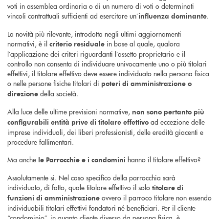
voti in assemblea ordinaria o di un numero di voti o determinati
vincoli contrattuali sufficienti ad esercitare un’
.
influenza dominante
La novità più rilevante, introdotta negli ultimi aggiornamenti
normativi, è il
in base al quale, qualora
criterio residuale
l’applicazione dei criteri riguardanti l’assetto proprietario e il
controllo non consenta di individuare univocamente uno o più titolari
effettivi, il titolare effettivo deve essere individuato nella persona fisica
o nelle persone fisiche titolari di
poteri di
amministrazione o
della società.
direzione
Alla luce delle ultime previsioni normative,
non sono pertanto più
ad eccezione delle
configurabili entità prive di titolare effettivo
imprese individuali, dei liberi professionisti, delle eredità giacenti e
procedure fallimentari.
Ma anche
hanno il titolare effettivo?
le Parrocchie e i condomini
Assolutamente si. Nel caso specifico della parrocchia sarà
individuato, di fatto, quale titolare effettivo il solo
titolare di
ovvero il parroco titolare non essendo
funzioni di amministrazione
individuabili titolari effettivi fondatori né beneficiari. Per il cliente
“condominio”, in quanto cliente diverso da persona fisica, è