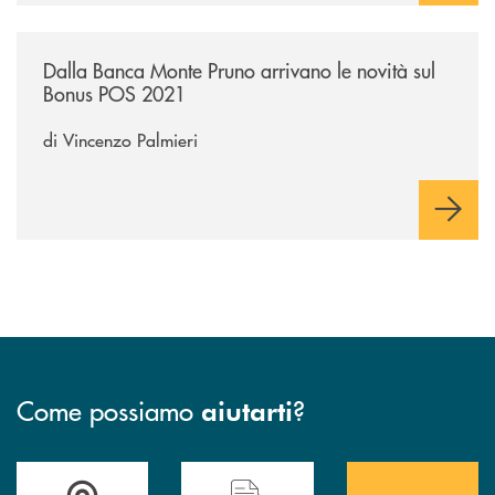
/economia-e-finanza/dalla-banca-monte-pruno-arrivano-le-novita-sul
Dalla Banca Monte Pruno arrivano le novità sul
Bonus POS 2021
di Vincenzo Palmieri
Come possiamo
?
aiutarti
Accedi all' elenco completo&nbsp; delle&nbsp; filiali&nbsp; di Banca 
Hai bisogno di assistenza immediata? Contatta
Hai bisogno di alcuni