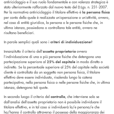
antiriciclaggio e il suo ruolo fondamentale e con valenza strategica è
stato ulteriormente rafforzato dal nuovo testo del D.Lgs. n. 231-2007.
Per la normativa antiriciclaggio il titolare effettivo è
la persona fisica
per conto della quale è realizzata un’operazione o un’attività, ovvero,
nel caso di entità giuridica, la persona o le persone fisiche che, in
ultima istanza, possiedono o controllano tale entità, ovvero ne
risultano beneficiari.
In parole semplici quali sono i
?
criteri di individuazione
Innanzitutto il criterio dell’
ovvero
assetto proprietario
l’individuazione di una o più persone fisiche che detengono una
partecipazione superiore al
in modo diretto o
25% del capitale
indiretto. Se la percentuale superiore al 25% del capitale nella società
cliente è controllata da un soggetto non persona fisica, il titolare
effettivo deve essere individuato, risalendo lungo la catena
partecipativa, nella persona fisica o nelle persone fisiche che, in ultima
istanza, detengono tali quote.
In secondo luogo il criterio del
, che interviene solo se
controllo
dall’analisi dell’assetto proprietario non è possibile individuare il
titolare effettivo, e in tal caso si individuerà la/e persona/e che
ha/hanno il controllo attraverso il possesso della maggioranza dei