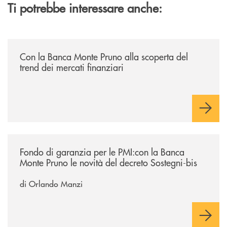
Ti potrebbe interessare anche:
/economia-e-finanza/con-la-banca-monte-pruno-alla-scoperta-del-trend
Con la Banca Monte Pruno alla scoperta del
trend dei mercati finanziari
/economia-e-finanza/fondo-di-garanzia-per-le-pmicon-la-banca-monte-p
Fondo di garanzia per le PMI:con la Banca
Monte Pruno le novità del decreto Sostegni-bis
di Orlando Manzi