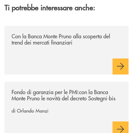
Ti potrebbe interessare anche:
/economia-e-finanza/con-la-banca-monte-pruno-alla-scoperta-del-trend
Con la Banca Monte Pruno alla scoperta del
trend dei mercati finanziari
/economia-e-finanza/fondo-di-garanzia-per-le-pmicon-la-banca-monte-p
Fondo di garanzia per le PMI:con la Banca
Monte Pruno le novità del decreto Sostegni-bis
di Orlando Manzi