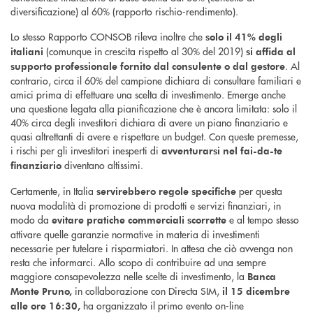
diversificazione) al 60% (rapporto rischio-rendimento).
Lo stesso Rapporto CONSOB rileva inoltre che
solo il 41% degli
(comunque in crescita rispetto al 30% del 2019)
italiani
si affida al
. Al
supporto professionale fornito dal consulente o dal gestore
contrario, circa il 60% del campione dichiara di consultare familiari e
amici prima di effettuare una scelta di investimento. Emerge anche
una questione legata alla pianificazione che è ancora limitata: solo il
40% circa degli investitori dichiara di avere un piano finanziario e
quasi altrettanti di avere e rispettare un budget. Con queste premesse,
i rischi per gli investitori inesperti di
avventurarsi nel fai-da-te
diventano altissimi.
finanziario
Certamente, in Italia
per questa
servirebbero regole specifiche
nuova modalità di promozione di prodotti e servizi finanziari, in
modo da
e al tempo stesso
evitare pratiche commerciali scorrette
attivare quelle garanzie normative in materia di investimenti
necessarie per tutelare i risparmiatori. In attesa che ciò avvenga non
resta che informarci. Allo scopo di contribuire ad una sempre
maggiore consapevolezza nelle scelte di investimento, la
Banca
in collaborazione con Directa SIM,
Monte Pruno,
il 15 dicembre
ha organizzato il primo evento on-line
alle ore 16:30,