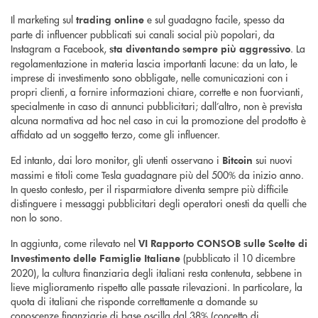
Il marketing sul
e sul guadagno facile, spesso da
trading online
parte di influencer pubblicati sui canali social più popolari, da
Instagram a Facebook,
. La
sta diventando sempre più aggressivo
regolamentazione in materia lascia importanti lacune: da un lato, le
imprese di investimento sono obbligate, nelle comunicazioni con i
propri clienti, a fornire informazioni chiare, corrette e non fuorvianti,
specialmente in caso di annunci pubblicitari; dall’altro, non è prevista
alcuna normativa ad hoc nel caso in cui la promozione del prodotto è
affidato ad un soggetto terzo, come gli influencer.
Ed intanto, dai loro monitor, gli utenti osservano i
sui nuovi
Bitcoin
massimi e titoli come Tesla guadagnare più del 500% da inizio anno.
In questo contesto, per il risparmiatore diventa sempre più difficile
distinguere i messaggi pubblicitari degli operatori onesti da quelli che
non lo sono.
In aggiunta, come rilevato nel
VI Rapporto CONSOB
sulle Scelte di
(pubblicato il 10 dicembre
Investimento delle Famiglie Italiane
2020), la cultura finanziaria degli italiani resta contenuta, sebbene in
lieve miglioramento rispetto alle passate rilevazioni. In particolare, la
quota di italiani che risponde correttamente a domande su
conoscenze finanziarie di base oscilla dal 38% (concetto di