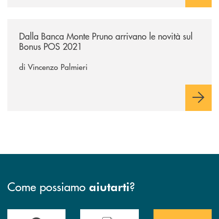
/economia-e-finanza/dalla-banca-monte-pruno-arrivano-le-novita-sul
Dalla Banca Monte Pruno arrivano le novità sul
Bonus POS 2021
di Vincenzo Palmieri
Come possiamo
?
aiutarti
Accedi all' elenco completo&nbsp; delle&nbsp; filiali&nbsp; di Banca 
Hai bisogno di assistenza immediata? Contatta
Hai bisogno di alcuni