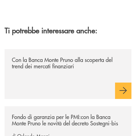
Ti potrebbe interessare anche:
/economia-e-finanza/con-la-banca-monte-pruno-alla-scoperta-del-trend
Con la Banca Monte Pruno alla scoperta del
trend dei mercati finanziari
/economia-e-finanza/fondo-di-garanzia-per-le-pmicon-la-banca-monte-p
Fondo di garanzia per le PMI:con la Banca
Monte Pruno le novità del decreto Sostegni-bis
di Orlando Manzi