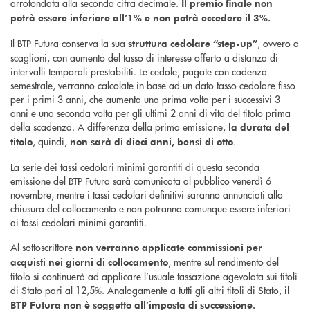
arrotondata alla seconda cifra decimale.
Il premio finale non
potrà essere inferiore all’1% e non potrà eccedere il 3%.
Il BTP Futura conserva la sua
, ovvero a
struttura cedolare “step-up”
scaglioni, con aumento del tasso di interesse offerto a distanza di
intervalli temporali prestabiliti. Le cedole, pagate con cadenza
semestrale, verranno calcolate in base ad un dato tasso cedolare fisso
per i primi 3 anni, che aumenta una prima volta per i successivi 3
anni e una seconda volta per gli ultimi 2 anni di vita del titolo prima
della scadenza. A differenza della prima emissione,
la durata del
, quindi,
.
titolo
non sarà di dieci anni, bensì di otto
La serie dei tassi cedolari minimi garantiti di questa seconda
emissione del BTP Futura sarà comunicata al pubblico venerdì 6
novembre, mentre i tassi cedolari definitivi saranno annunciati alla
chiusura del collocamento e non potranno comunque essere inferiori
ai tassi cedolari minimi garantiti.
Al sottoscrittore
non verranno applicate commissioni per
, mentre sul rendimento del
acquisti nei giorni di collocamento
titolo si continuerà ad applicare l’usuale tassazione agevolata sui titoli
di Stato pari al 12,5%. Analogamente a tutti gli altri titoli di Stato,
il
BTP Futura non è soggetto all’imposta di successione.