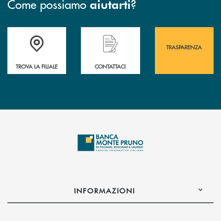
Come possiamo
?
aiutarti
Accedi all' elenco completo&nbsp; delle&nbsp; filiali&nbsp; di Banca 
Hai bisogno di assistenza immediata? Contatta
Hai bisogno di alcuni
TRASPARENZA
TROVA LA FILIALE
CONTATTACI
INFORMAZIONI