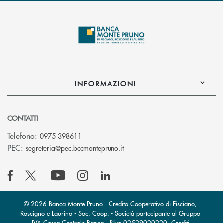
INFORMAZIONI
CONTATTI
Telefono:
0975 398611
(si apre l’app di posta elettro
PEC:
segreteria@pec.bccmontepruno.it
© 2026 Banca Monte Pruno - Credito Cooperativo di Fisciano,
Roscigno e Laurino - Soc. Coop. - Società partecipante al Gruppo
IVA Cassa Centrale Banca · P.Iva 02529020220
Crediti