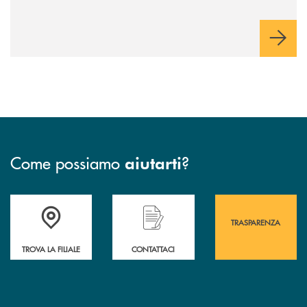
Come possiamo
?
aiutarti
Accedi all' elenco completo&nbsp; delle&nbsp; filiali&nbsp; di Banca 
Hai bisogno di assistenza immediata? Contatta
Hai bisogno di alcuni
TRASPARENZA
TROVA LA FILIALE
CONTATTACI