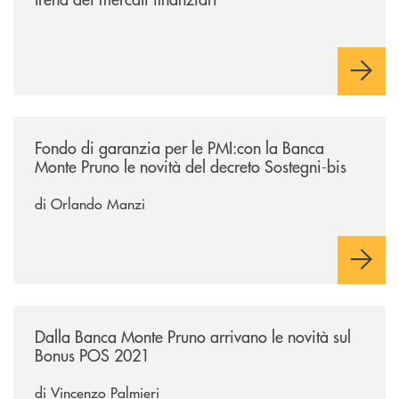
/economia-e-finanza/fondo-di-garanzia-per-le-pmicon-la-banca-monte-p
Fondo di garanzia per le PMI:con la Banca
Monte Pruno le novità del decreto Sostegni-bis
di Orlando Manzi
/economia-e-finanza/dalla-banca-monte-pruno-arrivano-le-novita-sul
Dalla Banca Monte Pruno arrivano le novità sul
Bonus POS 2021
di Vincenzo Palmieri