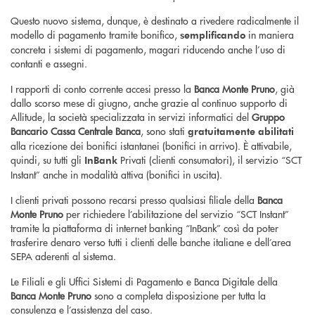
Questo nuovo sistema, dunque, è destinato a rivedere radicalmente il
modello di pagamento tramite bonifico,
in maniera
semplificando
concreta i sistemi di pagamento, magari riducendo anche l’uso di
contanti e assegni.
I rapporti di conto corrente accesi presso la
Banca Monte Pruno
, già
dallo scorso mese di giugno, anche grazie al continuo supporto di
Allitude, la società specializzata in servizi informatici del
Gruppo
Bancario Cassa Centrale Banca
, sono stati
gratuitamente abilitati
alla ricezione dei bonifici istantanei (bonifici in arrivo). È attivabile,
quindi, su tutti gli
Privati (clienti consumatori), il servizio “SCT
InBank
Instant” anche in modalità attiva (bonifici in uscita).
I clienti privati possono recarsi presso qualsiasi filiale della
Banca
Monte Pruno
per richiedere l’abilitazione del servizio “SCT Instant”
tramite la piattaforma di internet banking “InBank” così da poter
trasferire denaro verso tutti i clienti delle banche italiane e dell’area
SEPA aderenti al sistema.
Le Filiali e gli Uffici Sistemi di Pagamento e Banca Digitale della
Banca Monte Pruno
sono a completa disposizione per tutta la
consulenza e l’assistenza del caso.