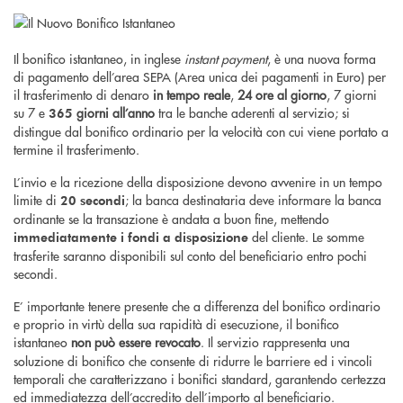
Il bonifico istantaneo, in inglese
instant payment
, è una nuova forma
di pagamento dell’area SEPA (Area unica dei pagamenti in Euro) per
il trasferimento di denaro
in tempo reale
,
24 ore al giorno
, 7 giorni
su 7 e
giorni all’anno
tra le banche aderenti al servizio; si
365
distingue dal bonifico ordinario per la velocità con cui viene portato a
termine il trasferimento.
L’invio e la ricezione della disposizione devono avvenire in un tempo
limite di
; la banca destinataria deve informare la banca
20 secondi
ordinante se la transazione è andata a buon fine, mettendo
del cliente. Le somme
immediatamente i fondi a disposizione
trasferite saranno disponibili sul conto del beneficiario entro pochi
secondi.
E’ importante tenere presente che a differenza del bonifico ordinario
e proprio in virtù della sua rapidità di esecuzione, il bonifico
istantaneo
non può essere revocato
. Il servizio rappresenta una
soluzione di bonifico che consente di ridurre le barriere ed i vincoli
temporali che caratterizzano i bonifici standard, garantendo certezza
ed immediatezza dell’accredito dell’importo al beneficiario.