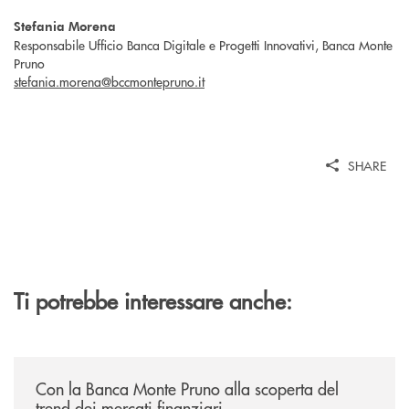
Stefania Morena
Responsabile Ufficio Banca Digitale e Progetti Innovativi, Banca Monte
Pruno
stefania.morena@bccmontepruno.it
SHARE
Ti potrebbe interessare anche:
/economia-e-finanza/con-la-banca-monte-pruno-alla-scoperta-del-trend
Con la Banca Monte Pruno alla scoperta del
trend dei mercati finanziari