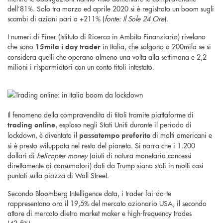
dell’81%. Solo tra marzo ed aprile 2020 si è registrato un boom sugli
scambi di azioni pari a +211% (
fonte: Il Sole 24 Ore
).
I numeri di Finer (Istituto di Ricerca in Ambito Finanziario) rivelano
che sono
in Italia, che salgono a 200mila se si
15mila i day trader
considera quelli che operano almeno una volta alla settimana e 2,2
milioni i risparmiatori con un conto titoli intestato.
Il fenomeno della compravendita di titoli tramite piattaforme di
, esploso negli Stati Uniti durante il periodo di
trading online
lockdown, è diventato il
di molti americani e
passatempo preferito
si è presto sviluppata nel resto del pianeta. Si narra che i 1.200
dollari di
helicopter money
(aiuti di natura monetaria concessi
direttamente ai consumatori) dati da Trump siano stati in molti casi
puntati sulla piazza di Wall Street.
Secondo Bloomberg Intelligence data, i trader fai-da-te
rappresentano ora il 19,5% del mercato azionario USA, il secondo
attore di mercato dietro market maker e high-frequency trades