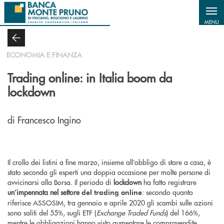
Salta al contenuto principale
MENU
ECONOMIA E FINANZA
Trading online: in Italia boom da
lockdown
di Francesco Ingino
Il crollo dei listini a fine marzo, insieme all’obbligo di stare a casa, è
stato secondo gli esperti una doppia occasione per molte persone di
avvicinarsi alla Borsa. Il periodo di
lockdown
ha fatto registrare
un’impennata nel settore
: secondo quanto
del trading online
riferisce ASSOSIM, tra gennaio e aprile 2020 gli scambi sulle azioni
sono saliti del 55%, sugli ETF (
Exchange Traded Funds
) del 166%,
mentre le obbligazioni hanno visto aumentare le compravendite