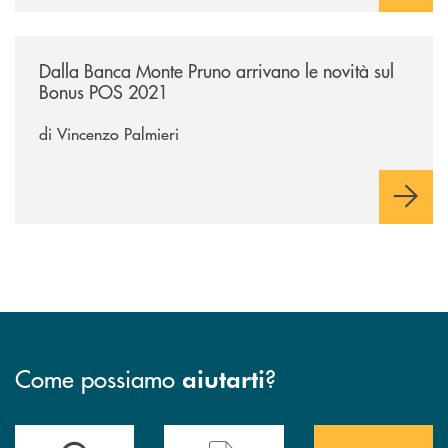
/economia-e-finanza/dalla-banca-monte-pruno-arrivano-le-novita-sul
Dalla Banca Monte Pruno arrivano le novità sul
Bonus POS 2021
di Vincenzo Palmieri
Come possiamo
?
aiutarti
Accedi all' elenco completo&nbsp; delle&nbsp; filiali&nbsp; di Banca 
Hai bisogno di assistenza immediata? Contatta
Hai bisogno di alcuni