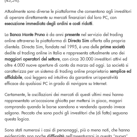
(43,5%).
Attualmente sono diverse le piattaforme che consentono agli investitori
di operare direttamente su mercati finanziari dal loro PC, con
esecuzione immediata degli ordini e costi ridotti
.
La
Banca Monte Pruno
è da anni
presente
nel servizio del trading
online attraverso la piattaforma di
Directa Sim
offerta alla propria
clientela. Directa Sim, fondata nel 1995, è una delle
prime società
dedite al trading online in Italia e rappresenta attualmente uno dei
maggiori operatori del settore
, con circa 30.000 investitori attivi ed
oltre 4.000 nuove aperture di conto da marzo ad oggi. La società si
caratterizza per un sistema di trading online proprietario
semplice ed
affidabile
, così leggero ed intuitivo da garantire un’operatività
efficace da qualsiasi PC in grado di navigare su Internet.
Certamente, le oscillazioni dei mercati di questi ultimi mesi hanno
rappresentato un’occasione ghiotta per mettersi in gioco, magari
comprando quando le borse scendono e vendendo quando invece
salgono. Peccato che sono pochi gli investitori che (di fatto) seguono
questa logica.
Sono stati numerosi i casi di personaggi, più o meno noti, che hanno
evidenziato non poche
nell’avventurarsi in questa “nuova”
difficoltà