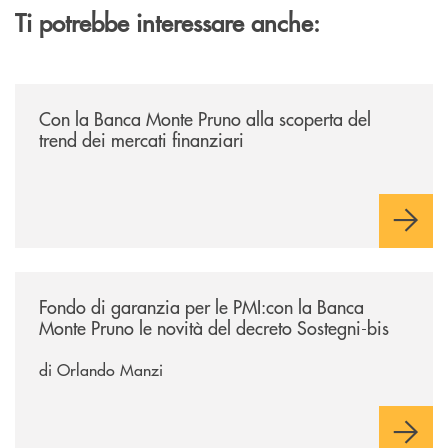
Ti potrebbe interessare anche:
/economia-e-finanza/con-la-banca-monte-pruno-alla-scoperta-del-trend
Con la Banca Monte Pruno alla scoperta del
trend dei mercati finanziari
/economia-e-finanza/fondo-di-garanzia-per-le-pmicon-la-banca-monte-p
Fondo di garanzia per le PMI:con la Banca
Monte Pruno le novità del decreto Sostegni-bis
di Orlando Manzi