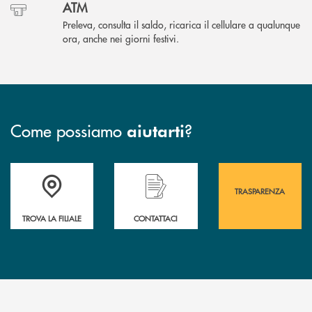
ATM
Preleva, consulta il saldo, ricarica il cellulare a qualunque
ora, anche nei giorni festivi.
Come possiamo
?
aiutarti
Accedi all' elenco completo&nbsp; delle&nbsp; filiali&nbsp; di Banca 
Hai bisogno di assistenza immediata? Contatta
Hai bisogno di alcuni
TRASPARENZA
TROVA LA FILIALE
CONTATTACI