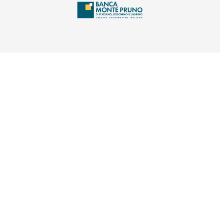
INFORMAZIONI
INBANK
CONTATTI
Telefono:
0975 398611
(si apre l’app di posta elettro
PEC:
segreteria@pec.bccmontepruno.it
© 2026 Banca Monte Pruno - Credito Cooperativo di Fisciano,
Roscigno e Laurino - Soc. Coop. - Società partecipante al Gruppo
IVA Cassa Centrale Banca · P.Iva 02529020220
Crediti