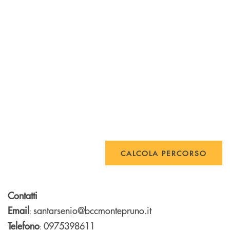
CALCOLA PERCORSO
Contatti
Email
santarsenio@bccmontepruno.it
:
Telefono
0975398611
: