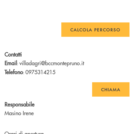
CALCOLA PERCORSO
Contatti
Email
villadagri@bccmontepruno.it
:
Telefono
0975314215
:
CHIAMA
Responsabile
Masino Irene
Orari di apertura