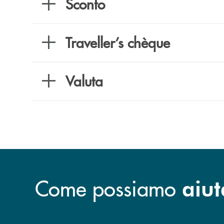
Sconto
Traveller’s chèque
Valuta
Come possiamo
aiut