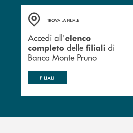
Accedi all' elenco completo&nbsp; delle&nbsp;
TROVA LA FILIALE
Accedi all'
elenco
delle
di
completo
filiali
Banca Monte Pruno
FILIALI