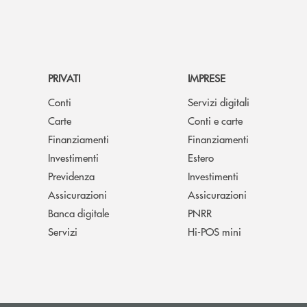
PRIVATI
IMPRESE
Conti
Servizi digitali
Carte
Conti e carte
Finanziamenti
Finanziamenti
Investimenti
Estero
Previdenza
Investimenti
Assicurazioni
Assicurazioni
Banca digitale
PNRR
Servizi
Hi-POS mini