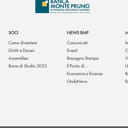
SOCI
NEWS BMP
M
Come diventare
Comunicati
I
Diritti e Doveri
Eventi
O
Assemblea
Rassegna Stampa
V
Borse di Studio 2023
Il Punto di...
U
Economia e finanza
R
OndaNews
B