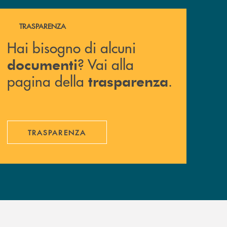
Hai bisogno di alcuni documenti ? Vai alla pagina della 
TRASPARENZA
Hai bisogno di alcuni
? Vai alla
documenti
pagina della
.
trasparenza
TRASPARENZA