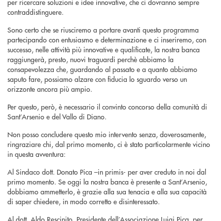
per ricercare soluzioni e idee innovative, che ci dovranno sempre
contraddistinguere.
Sono certo che se riusciremo a portare avanti questo programma
partecipando con entusiasmo e determinazione e ci inseriremo, con
successo, nelle attività più innovative e qualificate, la nostra banca
raggiungerà, presto, nuovi traguardi perchè abbiamo la
consapevolezza che, guardando al passato e a quanto abbiamo
saputo fare, possiamo alzare con fiducia lo sguardo verso un
orizzonte ancora più ampio.
Per questo, però, è necessario il convinto concorso della comunità di
Sant’Arsenio e del Vallo di Diano.
Non posso concludere questo mio intervento senza, doverosamente,
ringraziare chi, dal primo momento, ci è stato particolarmente vicino
in questa avventura:
Al Sindaco dott. Donato Pica –in primis- per aver creduto in noi dal
primo momento. Se oggi la nostra banca è presente a Sant’Arsenio,
dobbiamo ammetterlo, è grazie alla sua tenacia e alla sua capacità
di saper chiedere, in modo corretto e disinteressato.
Al dott. Aldo Rescinito, Presidente dell’Associazione Luigi Pica, per