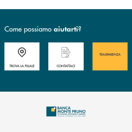
Come possiamo
?
aiutarti
Accedi all' elenco completo&nbsp; delle&nbsp; filiali&nbsp; di Banca 
Hai bisogno di assistenza immediata? Contatta
Hai bisogno di alcuni
TRASPARENZA
TROVA LA FILIALE
CONTATTACI