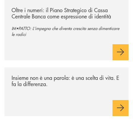
/il-punto-di/oltre-i-numeri-il-piano-strategico-di-cassa-centrale-banca-
Oltre i numeri: il Piano Strategico di Cassa
Centrale Banca come espressione di identità
IM•PATTO: L'impegno che diventa crescita senza dimenticare
le radici
/il-punto-di/insieme-non-e-una-parola-e-una-scelta-di-vita-e-fa-la-diff
Insieme non è una parola: è una scelta di vita. E
fa la differenza.