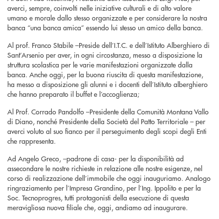
averci, sempre, coinvolti nelle iniziative culturali e di alto valore
umano e morale dallo stesso organizzate e per considerare la nostra
banca “una banca amica” essendo lui stesso un amico della banca.
Al prof. Franco Stabile –Preside dell’I.T.C. e dell’Istituto Alberghiero di
Sant’Arsenio per aver, in ogni circostanza, messo a disposizione la
struttura scolastica per le varie manifestazioni organizzate dalla
banca. Anche oggi, per la buona riuscita di questa manifestazione,
ha messo a disposizione gli alunni e i docenti dell’Istituto alberghiero
che hanno preparato il buffet e l’accoglienza;
Al Prof. Corrado Pandolfo –Presidente della Comunità Montana Vallo
di Diano, nonché Presidente della Società del Patto Territoriale – per
averci voluto al suo fianco per il perseguimento degli scopi degli Enti
che rappresenta.
Ad Angelo Greco, –padrone di casa- per la disponibilità ad
assecondare le nostre richieste in relazione alle nostre esigenze, nel
corso di realizzazione dell’immobile che oggi inauguriamo. Analogo
ringraziamento per l’Impresa Grandino, per l’Ing. Ippolito e per la
Soc. Tecnoprogres, tutti protagonisti della esecuzione di questa
meravigliosa nuova filiale che, oggi, andiamo ad inaugurare.