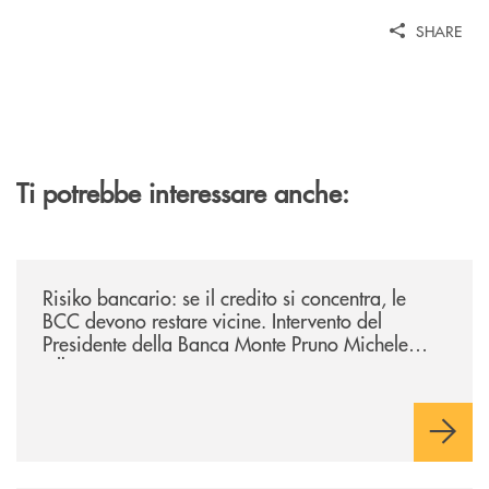
SHARE
Ti potrebbe interessare anche:
/il-punto-di/risiko-bancario-se-il-credito-si-concentra-le-bcc-devono-r
Risiko bancario: se il credito si concentra, le
BCC devono restare vicine. Intervento del
Presidente della Banca Monte Pruno Michele
Albanese.