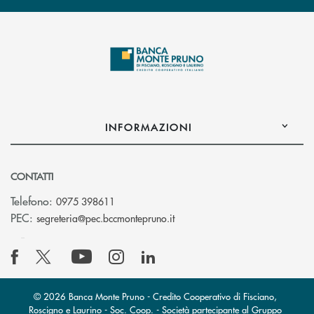
INFORMAZIONI
CONTATTI
Telefono:
0975 398611
(si apre l’app di posta elettro
PEC:
segreteria@pec.bccmontepruno.it
© 2026 Banca Monte Pruno - Credito Cooperativo di Fisciano,
Roscigno e Laurino - Soc. Coop. - Società partecipante al Gruppo