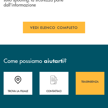
dall'informazione
VEDI ELENCO COMPLETO
Come possiamo
?
aiutarti
Accedi all' elenco completo&nbsp; delle&nbsp; filiali&nbsp; di Banca 
Hai bisogno di assistenza immediata? Contatta
Hai bisogno di alcuni
TRASPARENZA
TROVA LA FILIALE
CONTATTACI