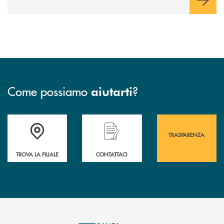
ricarica (+15% sul 2024) per veicoli elettrici. Oltre 4 mila i
premi allo studio erogati a favore dei giovani, in crescita del
18% rispetto al 2024.
Come possiamo
?
aiutarti
Accedi all' elenco completo&nbsp; delle&nbsp; filiali&nbsp; di Banca 
Hai bisogno di assistenza immediata? Contatta
Hai bisogno di alcuni
TRASPARENZA
TROVA LA FILIALE
CONTATTACI