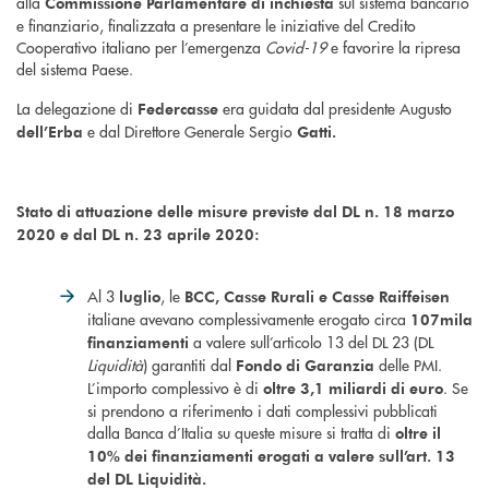
alla
sul sistema bancario
Commissione Parlamentare di inchiesta
e finanziario, finalizzata a presentare le iniziative del Credito
Cooperativo italiano per l’emergenza
Covid-19
e favorire la ripresa
del sistema Paese.
La delegazione di
era guidata dal presidente Augusto
Federcasse
e dal Direttore Generale Sergio
dell’Erba
Gatti.
Stato di attuazione delle misure previste dal DL n. 18 marzo
2020
e dal DL n. 23 aprile 2020:
Al 3
, le
luglio
BCC, Casse Rurali e Casse Raiffeisen
italiane avevano complessivamente erogato circa
107mila
a valere sull’articolo 13 del DL 23 (DL
finanziamenti
Liquidità
) garantiti dal
delle PMI.
Fondo di Garanzia
L’importo complessivo è di
. Se
oltre 3,1 miliardi di euro
si prendono a riferimento i dati complessivi pubblicati
dalla Banca d’Italia su queste misure si tratta di
oltre il
10% dei finanziamenti erogati a valere sull’art. 13
del DL Liquidità.