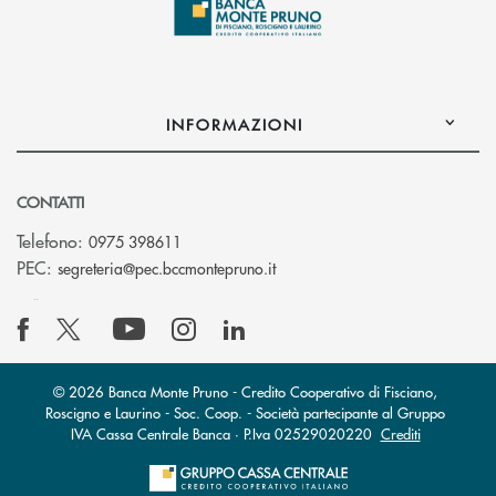
INFORMAZIONI
CONTATTI
Telefono:
0975 398611
(si apre l’app di posta elettro
PEC:
segreteria@pec.bccmontepruno.it
© 2026 Banca Monte Pruno - Credito Cooperativo di Fisciano,
Roscigno e Laurino - Soc. Coop. - Società partecipante al Gruppo
IVA Cassa Centrale Banca · P.Iva 02529020220
Crediti