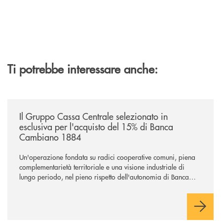
Ti potrebbe interessare anche:
/news/il-gruppo-cassa-centrale-selezionato-in-esclusiva-per-lacquisto
Il Gruppo Cassa Centrale selezionato in
esclusiva per l'acquisto del 15% di Banca
Cambiano 1884
Un'operazione fondata su radici cooperative comuni, piena
complementarietà territoriale e una visione industriale di
lungo periodo, nel pieno rispetto dell'autonomia di Banca
Cambiano. Nei prossimi giorni verrà avviato il periodo di
negoziazione esclusiva per la finalizzazione dell’operazione.