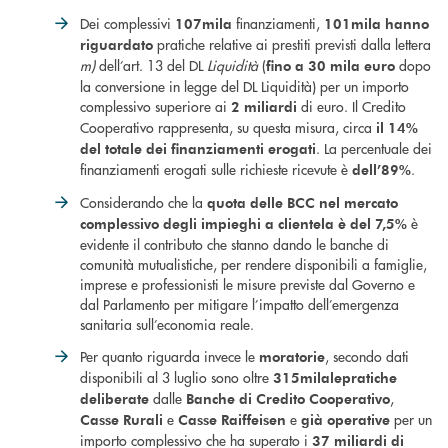
Dei complessivi
finanziamenti,
107mila
101mila hanno
pratiche relative ai prestiti previsti dalla lettera
riguardato
m)
dell’art. 13 del DL
Liquidità
(
dopo
fino a 30 mila euro
la conversione in legge del DL Liquidità) per un importo
complessivo superiore ai
di euro. Il Credito
2 miliardi
Cooperativo rappresenta, su questa misura, circa
il 14%
. La percentuale dei
del totale dei finanziamenti erogati
finanziamenti erogati sulle richieste ricevute è
.
dell’89%
Considerando che la
quota delle BCC nel mercato
è
complessivo degli impieghi a clientela è del 7,5%
evidente il contributo che stanno dando le banche di
comunità mutualistiche, per rendere disponibili a famiglie,
imprese e professionisti le misure previste dal Governo e
dal Parlamento per mitigare l’impatto dell’emergenza
sanitaria sull’economia reale.
Per quanto riguarda invece le
, secondo dati
moratorie
disponibili al 3 luglio sono oltre
315mila
le
pratiche
dalle
,
deliberate
Banche di Credito Cooperativo
e
e
per un
Casse Rurali
Casse Raiffeisen
già operative
importo complessivo che ha superato i
37 miliardi di