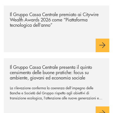
/news/il-gruppo-cassa-centrale-premiato-ai-citywire-wealth-awards-20
Il Gruppo Cassa Centrale premiato ai Citywire
Wealth Awards 2026 come “Piattaforma
tecnologica dell’anno”
/news/il-gruppo-cassa-centrale-presenta-il-quinto-censimento-delle-bu
Il Gruppo Cassa Centrale presenta il quinto
censimento delle buone pratiche: focus su
ambiente, giovani ed economia sociale
La rilevazione conferma la coerenza dell’impegno delle
Banche e Società del Gruppo rispetto agli obiettivi di
transizione ecologica, l’attenzione alle nuove generazioni e
alle fasce vulnerabili della popolazione, svolgendo il ruolo di
attori chiave delle comunità locali. Installate 246 colonnine di