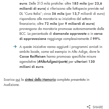
. Delle 315 mila pratiche: oltre
(per
euro
185 mila
23,6
) si riferiscono alle fattispecie previste nel
miliardi di euro
DL “Cura Italia”; circa
(per
miliardi di euro)
56 mila
13,7
rispondono alle moratorie su iniziativa del settore
finanziario; oltre
(per
)
72 mila
9 miliardi di euro
provengono da moratorie promosse autonomamente dalle
BCC. La percentuale di
o in
domande approvate
corso
raggiunge complessivamente il
.
di approvazione
99%
A queste iniziative vanno aggiunti i programmi avviati in
ambito locale, come ad esempio in Alto Adige, dove le
hanno promosso specifiche misure
Casse Raiffeisen
agevolative (
#AltoAdigesiriparte
) per
ulteriori 130
.
milioni di euro
Scarica
qui
la
sintesi della Memoria
completa presentata in
Audizione.
SHARE