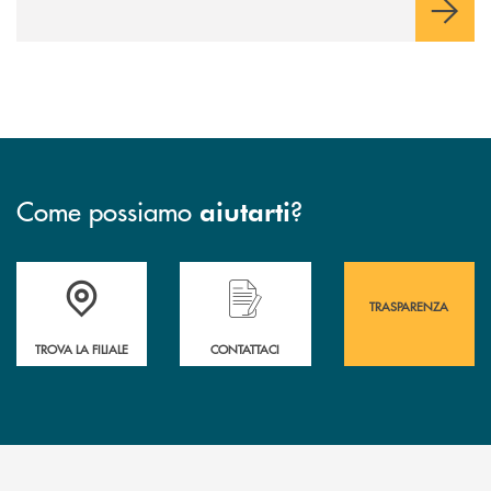
ricarica (+15% sul 2024) per veicoli elettrici. Oltre 4 mila i
premi allo studio erogati a favore dei giovani, in crescita del
18% rispetto al 2024.
Come possiamo
?
aiutarti
Accedi all' elenco completo&nbsp; delle&nbsp; filiali&nbsp; di Banca 
Hai bisogno di assistenza immediata? Contatta
Hai bisogno di alcuni
TRASPARENZA
TROVA LA FILIALE
CONTATTACI