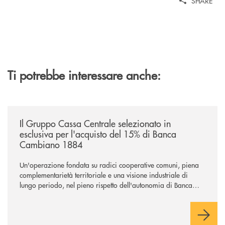
SHARE
Ti potrebbe interessare anche:
/news/il-gruppo-cassa-centrale-selezionato-in-esclusiva-per-lacquisto
Il Gruppo Cassa Centrale selezionato in
esclusiva per l'acquisto del 15% di Banca
Cambiano 1884
Un'operazione fondata su radici cooperative comuni, piena
complementarietà territoriale e una visione industriale di
lungo periodo, nel pieno rispetto dell'autonomia di Banca
Cambiano. Nei prossimi giorni verrà avviato il periodo di
negoziazione esclusiva per la finalizzazione dell’operazione.