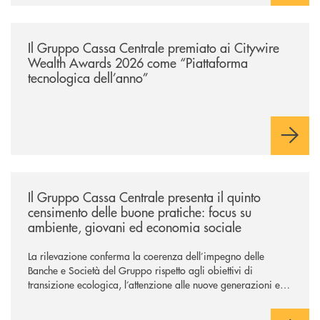
/news/il-gruppo-cassa-centrale-premiato-ai-citywire-wealth-awards-20
Il Gruppo Cassa Centrale premiato ai Citywire
Wealth Awards 2026 come “Piattaforma
tecnologica dell’anno”
/news/il-gruppo-cassa-centrale-presenta-il-quinto-censimento-delle-bu
Il Gruppo Cassa Centrale presenta il quinto
censimento delle buone pratiche: focus su
ambiente, giovani ed economia sociale
La rilevazione conferma la coerenza dell’impegno delle
Banche e Società del Gruppo rispetto agli obiettivi di
transizione ecologica, l’attenzione alle nuove generazioni e
alle fasce vulnerabili della popolazione, svolgendo il ruolo di
attori chiave delle comunità locali. Installate 246 colonnine di