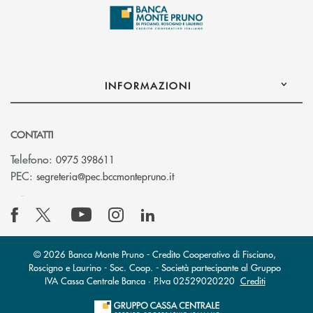
INFORMAZIONI
CONTATTI
Telefono:
0975 398611
(si apre l’app di posta elettro
PEC:
segreteria@pec.bccmontepruno.it
© 2026 Banca Monte Pruno - Credito Cooperativo di Fisciano,
Roscigno e Laurino - Soc. Coop. - Società partecipante al Gruppo
IVA Cassa Centrale Banca · P.Iva 02529020220
Crediti