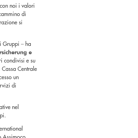
on noi i valori
o cammino di
razione si
ri Gruppi – ha
ersicherung e
i condivisi e su
, Cassa Centrale
ccesso un
vizi di
ative nel
pi.
ernational
po Assimoco