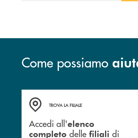
esclusiva per la finalizzazione
dell’operazione.
Come possiamo
aiut
Accedi all' elenco completo&nbsp; delle&nbsp;
TROVA LA FILIALE
Accedi all'
elenco
delle
di
completo
filiali