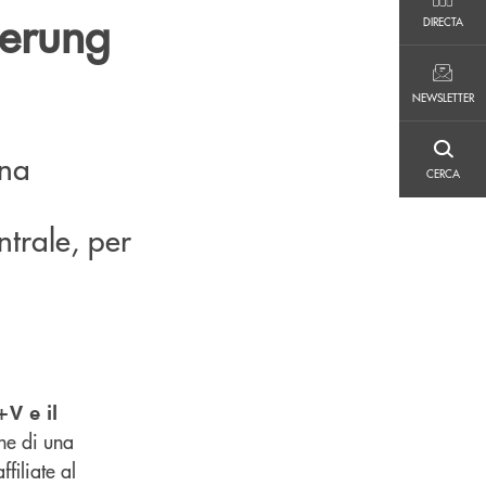
DIRECTA
herung
DIRECTA
NEWSLETTER
NEWSLETTER
una
CERCA
CERCA
,
ntrale, per
V e il
one di una
filiate al