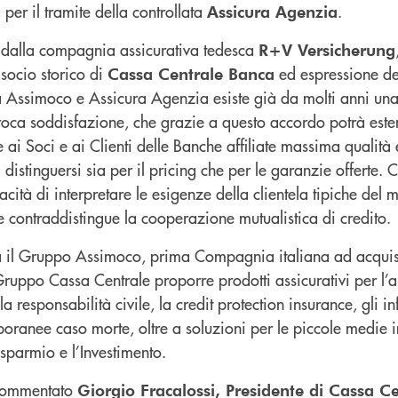
er il tramite della controllata
.
Assicura Agenzia
a dalla compagnia assicurativa tedesca
R+V Versicherung
 socio storico di
ed espressione de
Cassa Centrale Banca
a Assimoco e Assicura Agenzia esiste già da molti anni una 
roca soddisfazione, che grazie a questo accordo potrà este
e ai Soci e ai Clienti delle Banche affiliate massima qualità
 distinguersi sia per il pricing che per le garanzie offerte. C
cità di interpretare le esigenze della clientela tipiche del 
 contraddistingue la cooperazione mutualistica di credito.
 il Gruppo Assimoco, prima Compagnia italiana ad acquisi
l Gruppo Cassa Centrale proporre prodotti assicurativi per l’a
a responsabilità civile, la credit protection insurance, gli in
poranee caso morte, oltre a soluzioni per le piccole medie i
risparmio e l’Investimento.
 commentato
Giorgio Fracalossi, Presidente di Cassa C