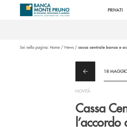
Salta al contenuto principale
PRIVATI
Sei nella pagina:
Home
/
News
/
cassa centrale banca e a
18 MAGGIO
NOVITÀ
Cassa Cen
l’accordo 