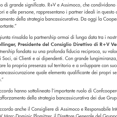
o di grande significato. R+V e Assimoco, che condividono c
itori e alle persone, rappresentano i partner ideali in quest
amento della strategia bancassicurativa. Da oggi la Coope
ortante.”
unta rinsalda la partnership ormai di lunga data tra i nost
llinger, Presidente del Consiglio Direttivo di R+V V
nership fondata su una profonda fiducia reciproca, su valor
i Soci, ai Clienti e ai dipendenti. Con grande lungimiranza
are la propria presenza sul territorio e a sviluppare con su
bancassicurazione quale elemento qualificante dei propri ser
.”
’accordo hanno sottolineato l’importante ruolo di Confcooper
rafforzamento della strategia bancassicurativa dei due Grup
’accordo anche il Consigliere di Assimoco e Responsabile Int
V Marc-Dominic Plomitzer, il Direttore Generale del Grup