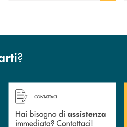
?
arti
 filiali&nbsp; di Banca Monte Pruno
Hai bisogno di assistenza immediata? Contattaci!
CONTATTACI
Hai bisogno di
assistenza
immediata? Contattaci!