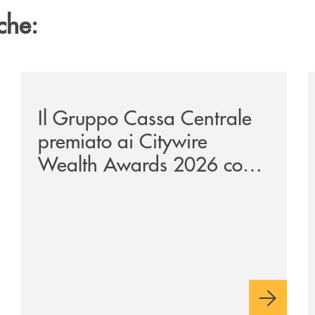
che:
sclusiva-per-lacquisto-del-15-di-banca-cambiano-1884/
/news/il-gruppo-cassa-centrale-premiato-ai-citywire-
/
Il Gruppo Cassa Centrale
premiato ai Citywire
Wealth Awards 2026 come
“Piattaforma tecnologica
dell’anno”