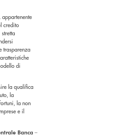
, appartenente
l credito
stretta
ndersi
 e trasparenza
aratteristiche
modello di
re la qualifica
uto, la
fortuni, la non
mprese e il
–
entrale Banca