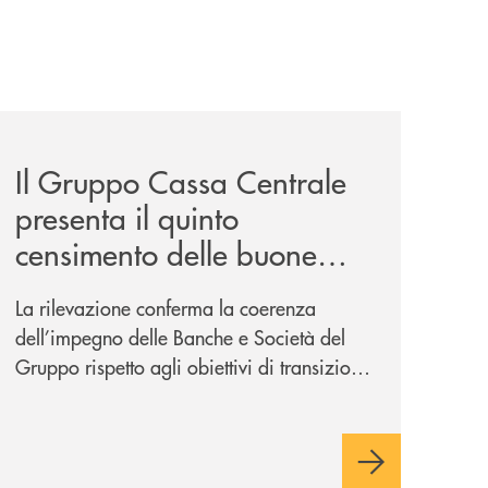
wealth-awards-2026-come-piattaforma-tecnologica-dell-an
news/il-gruppo-cassa-centrale-presenta-il-quinto-censimen
Il Gruppo Cassa Centrale
presenta il quinto
censimento delle buone
pratiche: focus su
La rilevazione conferma la coerenza
ambiente, giovani ed
dell’impegno delle Banche e Società del
economia sociale
Gruppo rispetto agli obiettivi di transizione
ecologica, l’attenzione alle nuove
generazioni e alle fasce vulnerabili della
popolazione, svolgendo il ruolo di attori
chiave delle comunità locali. Installate 246