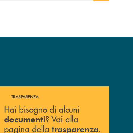
colonnine di ricarica (+15% sul 2024) per
veicoli elettrici. Oltre 4 mila i premi allo
studio erogati a favore dei giovani, in
crescita del 18% rispetto al 2024.
Hai bisogno di alcuni documenti ? Vai alla pagina della 
TRASPARENZA
Hai bisogno di alcuni
? Vai alla
documenti
pagina della
.
trasparenza