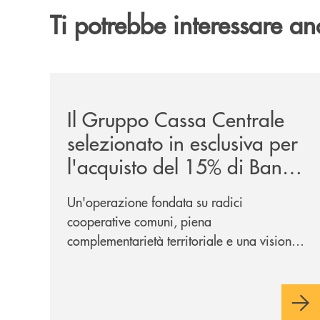
Ti potrebbe interessare an
/news/il-gruppo-cassa-centrale-selezionato-in-e
Il Gruppo Cassa Centrale
selezionato in esclusiva per
l'acquisto del 15% di Banca
Cambiano 1884
Un'operazione fondata su radici
cooperative comuni, piena
complementarietà territoriale e una visione
industriale di lungo periodo, nel pieno
rispetto dell'autonomia di Banca
Cambiano. Nei prossimi giorni verrà
avviato il periodo di negoziazione