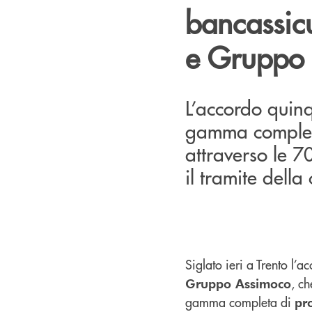
bancassic
e Gruppo
L’accordo quin
gamma completa 
attraverso le 7
il tramite dell
Siglato ieri a Trento l’a
, ch
Gruppo Assimoco
gamma completa di
pro