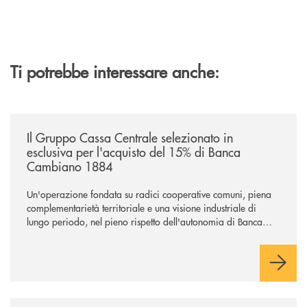
Ti potrebbe interessare anche:
/news/il-gruppo-cassa-centrale-selezionato-in-esclusiva-per-lacquisto
Il Gruppo Cassa Centrale selezionato in
esclusiva per l'acquisto del 15% di Banca
Cambiano 1884
Un'operazione fondata su radici cooperative comuni, piena
complementarietà territoriale e una visione industriale di
lungo periodo, nel pieno rispetto dell'autonomia di Banca
Cambiano. Nei prossimi giorni verrà avviato il periodo di
negoziazione esclusiva per la finalizzazione dell’operazione.
/news/il-gruppo-cassa-centrale-premiato-ai-citywire-wealth-awards-20