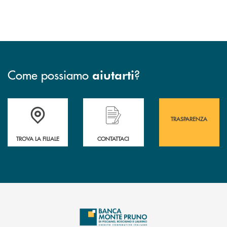
18% rispetto al 2024.
Come possiamo
?
aiutarti
Accedi all' elenco completo&nbsp; delle&nbsp; filiali&nbsp; di Banca 
Hai bisogno di assistenza immediata? Contatta
Hai bisogno di alcuni
TRASPARENZA
TROVA LA FILIALE
CONTATTACI