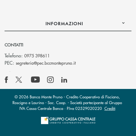
INFORMAZIONI
CONTATTI
Telefono:
0975 398611
(si apre l’app di posta elettro
PEC:
segreteria@pec.bccmontepruno.it
© 2026 Banca Monte Pruno - Credito Cooperativo di Fisciano,
Roscigno e Laurino - Soc. Coop. - Società partecipante al Gruppo
IVA Cassa Centrale Banca · P.Iva 02529020220
Crediti