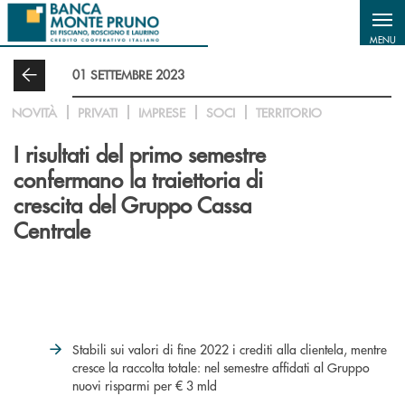
Salta al contenuto principale
MENU
01 SETTEMBRE 2023
NOVITÀ
PRIVATI
IMPRESE
SOCI
TERRITORIO
I risultati del primo semestre
confermano la traiettoria di
crescita del Gruppo Cassa
Centrale
Stabili sui valori di fine 2022 i crediti alla clientela, mentre
cresce la raccolta totale: nel semestre affidati al Gruppo
nuovi risparmi per € 3 mld