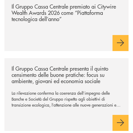
Il Gruppo Cassa Centrale premiato ai Citywire
Wealth Awards 2026 come “Piattaforma
tecnologica dell’anno”
/news/il-gruppo-cassa-centrale-presenta-il-quinto-censimento-delle-bu
Il Gruppo Cassa Centrale presenta il quinto
censimento delle buone pratiche: focus su
ambiente, giovani ed economia sociale
La rilevazione conferma la coerenza dell’impegno delle
Banche e Società del Gruppo rispetto agli obiettivi di
transizione ecologica, l’attenzione alle nuove generazioni e
alle fasce vulnerabili della popolazione, svolgendo il ruolo di
attori chiave delle comunità locali. Installate 246 colonnine di
ricarica (+15% sul 2024) per veicoli elettrici. Oltre 4 mila i
premi allo studio erogati a favore dei giovani, in crescita del