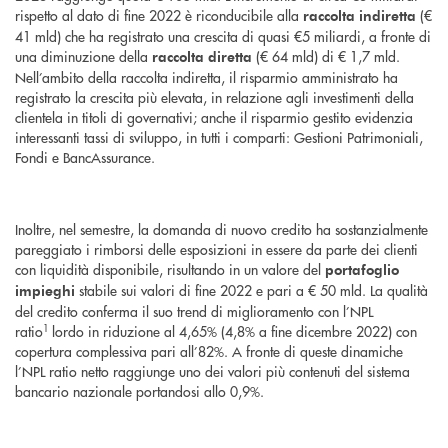
rispetto al dato di fine 2022 è riconducibile alla
(€
raccolta indiretta
41 mld) che ha registrato una crescita di quasi €5 miliardi, a fronte di
una diminuzione della
(€ 64 mld) di € 1,7 mld.
raccolta diretta
Nell’ambito della raccolta indiretta, il risparmio amministrato ha
registrato la crescita più elevata, in relazione agli investimenti della
clientela in titoli di governativi; anche il risparmio gestito evidenzia
interessanti tassi di sviluppo, in tutti i comparti: Gestioni Patrimoniali,
Fondi e BancAssurance.
Inoltre, nel semestre, la domanda di nuovo credito ha sostanzialmente
pareggiato i rimborsi delle esposizioni in essere da parte dei clienti
con liquidità disponibile, risultando in un valore del
portafoglio
stabile sui valori di fine 2022 e pari a € 50 mld. La qualità
impieghi
del credito conferma il suo trend di miglioramento con l’NPL
1
ratio
lordo in riduzione al 4,65% (4,8% a fine dicembre 2022) con
copertura complessiva pari all’82%. A fronte di queste dinamiche
l’NPL ratio netto raggiunge uno dei valori più contenuti del sistema
bancario nazionale portandosi allo 0,9%.