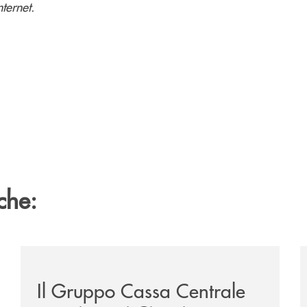
ternet.
che:
sclusiva-per-lacquisto-del-15-di-banca-cambiano-1884/
/news/il-gruppo-cassa-centrale-premiato-ai-citywire-
/
Il Gruppo Cassa Centrale