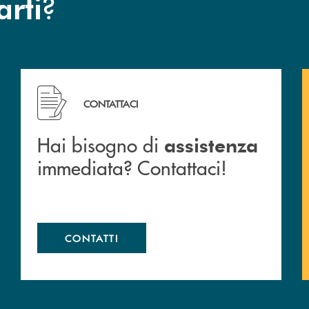
?
arti
 filiali&nbsp; di Banca Monte Pruno
Hai bisogno di assistenza immediata? Contattaci!
CONTATTACI
Hai bisogno di
assistenza
immediata? Contattaci!
CONTATTI