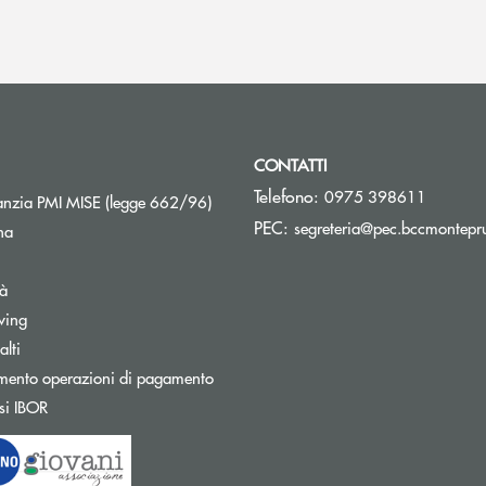
CONTATTI
Telefono:
0975 398611
Apre una nuova finestra
nzia PMI MISE (legge 662/96)
PEC:
segreteria@pec.bccmontepru
na
tà
wing
Apre una nuova finestra
lti
mento operazioni di pagamento
Apre una nuova finestra
si IBOR