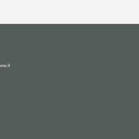
(si apre l’app di posta elettronica)
no.it