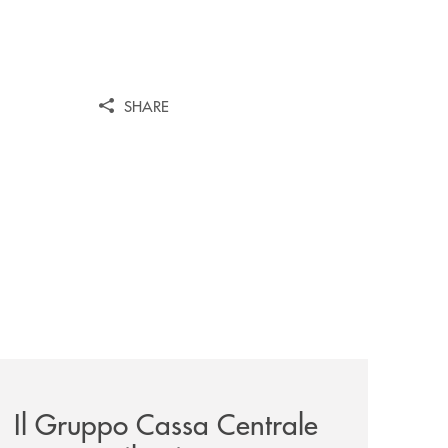
SHARE
wealth-awards-2026-come-piattaforma-tecnologica-dell-an
news/il-gruppo-cassa-centrale-presenta-il-quinto-censimen
Il Gruppo Cassa Centrale