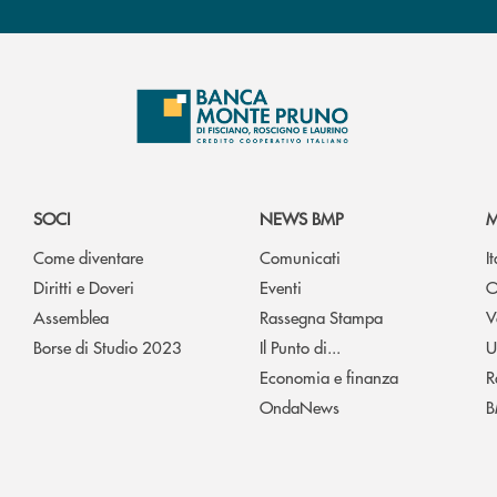
SOCI
NEWS BMP
M
Come diventare
Comunicati
I
Diritti e Doveri
Eventi
O
Assemblea
Rassegna Stampa
V
Borse di Studio 2023
Il Punto di...
U
Economia e finanza
R
OndaNews
B