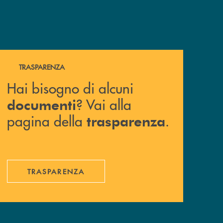
Hai bisogno di alcuni documenti ? Vai alla pagina della 
TRASPARENZA
Hai bisogno di alcuni
? Vai alla
documenti
pagina della
.
trasparenza
TRASPARENZA