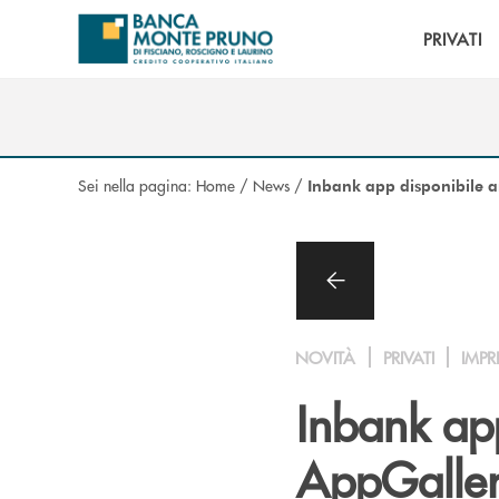
Salta al contenuto principale
PRIVATI
Sei nella pagina:
Home
/
News
/
Inbank app disponibile 
NOVITÀ
PRIVATI
IMPR
Inbank ap
AppGalle