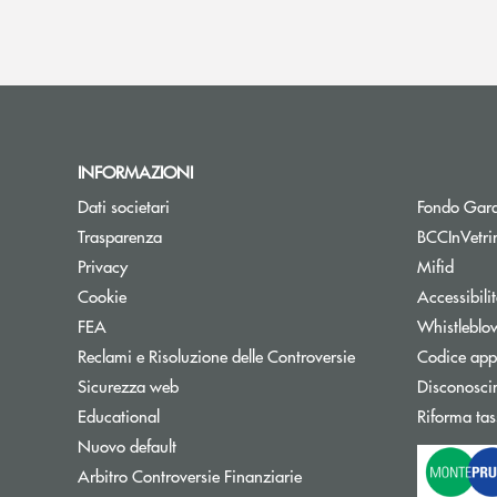
INFORMAZIONI
Dati societari
Fondo Gara
Trasparenza
BCCInVetri
Privacy
Mifid
Cookie
Accessibili
FEA
Whistleblo
Reclami e Risoluzione delle Controversie
Codice appa
Sicurezza web
Disconosci
Educational
Riforma tas
Nuovo default
Apre una nuova finestra
Arbitro Controversie Finanziarie