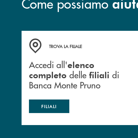
Come possiamo
aiut
Accedi all' elenco completo&nbsp; delle&nbsp;
TROVA LA FILIALE
Accedi all'
elenco
delle
di
completo
filiali
Banca Monte Pruno
FILIALI