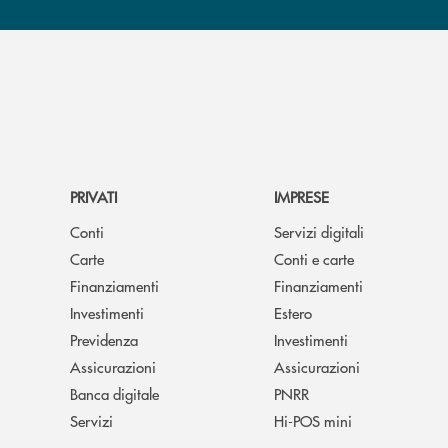
PRIVATI
IMPRESE
Conti
Servizi digitali
Carte
Conti e carte
Finanziamenti
Finanziamenti
Investimenti
Estero
Previdenza
Investimenti
Assicurazioni
Assicurazioni
Banca digitale
PNRR
Servizi
Hi-POS mini