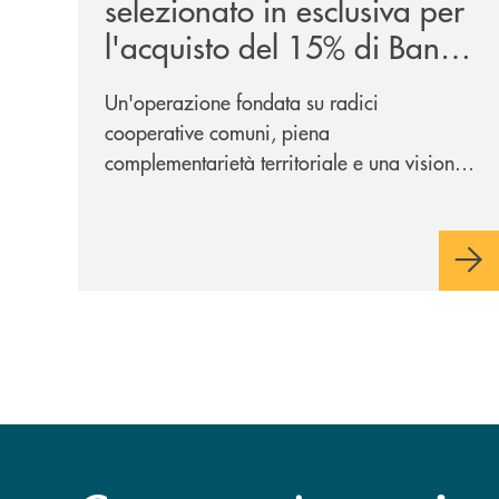
selezionato in esclusiva per
l'acquisto del 15% di Banca
Cambiano 1884
Un'operazione fondata su radici
cooperative comuni, piena
complementarietà territoriale e una visione
industriale di lungo periodo, nel pieno
rispetto dell'autonomia di Banca
Cambiano. Nei prossimi giorni verrà
avviato il periodo di negoziazione
esclusiva per la finalizzazione
dell’operazione.