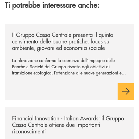
Ti potrebbe interessare anche:
/news/il-gruppo-cassa-centrale-presenta-il-quinto-censimento-delle-bu
Il Gruppo Cassa Centrale presenta il quinto
censimento delle buone pratiche: focus su
ambiente, giovani ed economia sociale
La rilevazione conferma la coerenza dell’impegno delle
Banche e Società del Gruppo rispetto agli obiettivi di
transizione ecologica, l’attenzione alle nuove generazioni e
alle fasce vulnerabili della popolazione, svolgendo il ruolo di
attori chiave delle comunità locali. Installate 246 colonnine di
ricarica (+15% sul 2024) per veicoli elettrici. Oltre 4 mila i
premi allo studio erogati a favore dei giovani, in crescita del
18% rispetto al 2024.
/news/financial-innovation-italian-awards-il-gruppo-cassa-centrale-otti
Financial Innovation - Italian Awards: il Gruppo
Cassa Centrale ottiene due importanti
riconoscimenti