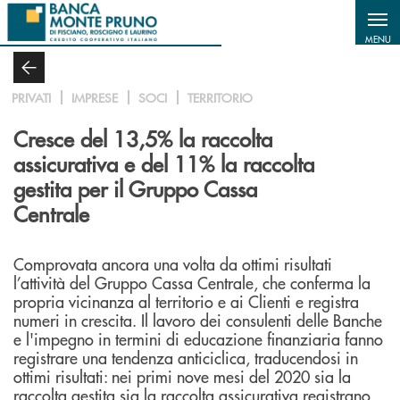
Salta al contenuto principale
MENU
PRIVATI
IMPRESE
SOCI
TERRITORIO
Cresce del 13,5% la raccolta
assicurativa e del 11% la raccolta
gestita per il Gruppo Cassa
Centrale
Comprovata ancora una volta da ottimi risultati
l’attività del Gruppo Cassa Centrale, che conferma la
propria vicinanza al territorio e ai Clienti e registra
numeri in crescita. Il lavoro dei consulenti delle Banche
e l'impegno in termini di educazione finanziaria fanno
registrare una tendenza anticiclica, traducendosi in
ottimi risultati: nei primi nove mesi del 2020 sia la
raccolta gestita sia la raccolta assicurativa registrano