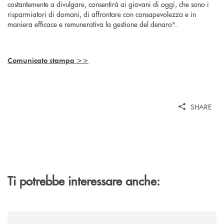
costantemente a divulgare, consentirà ai giovani di oggi, che sono i
risparmiatori di domani, di affrontare con consapevolezza e in
maniera efficace e remunerativa la gestione del denaro".
Comunicato stampa >>
SHARE
Ti potrebbe interessare anche:
/news/il-gruppo-cassa-centrale-presenta-il-quinto-censimento-delle-bu