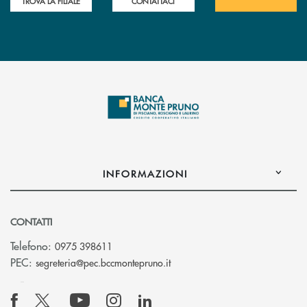
TROVA LA FILIALE
CONTATTACI
INFORMAZIONI
CONTATTI
Telefono:
0975 398611
(si apre l’app di posta elettro
PEC:
segreteria@pec.bccmontepruno.it