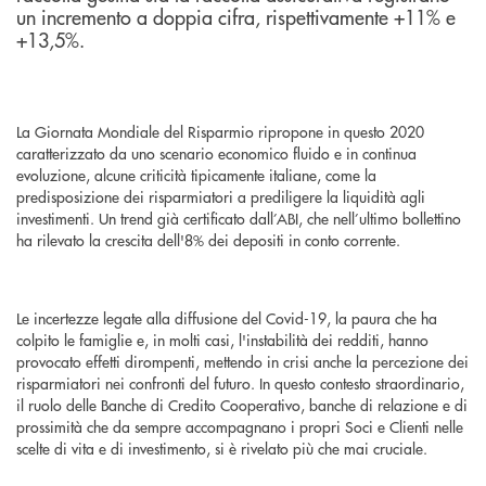
un incremento a doppia cifra, rispettivamente +11% e
+13,5%.
La Giornata Mondiale del Risparmio ripropone in questo 2020
caratterizzato da uno scenario economico fluido e in continua
evoluzione, alcune criticità tipicamente italiane, come la
predisposizione dei risparmiatori a prediligere la liquidità agli
investimenti. Un trend già certificato dall’ABI, che nell’ultimo bollettino
ha rilevato la crescita dell'8% dei depositi in conto corrente.
Le incertezze legate alla diffusione del Covid-19, la paura che ha
colpito le famiglie e, in molti casi, l'instabilità dei redditi, hanno
provocato effetti dirompenti, mettendo in crisi anche la percezione dei
risparmiatori nei confronti del futuro. In questo contesto straordinario,
il ruolo delle Banche di Credito Cooperativo, banche di relazione e di
prossimità che da sempre accompagnano i propri Soci e Clienti nelle
scelte di vita e di investimento, si è rivelato più che mai cruciale.