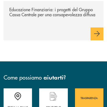
/news/educazione-finanziaria-i-progetti-del-gruppo-cassa-centrale-per
Educazione Finanziaria: i progetti del Gruppo
Cassa Centrale per una consapevolezza diffusa
Come possiamo
?
aiutarti
Accedi all' elenco completo&nbsp; delle&nbsp; filiali&nbsp; di Banca 
Hai bisogno di assistenza immediata? Contatta
Hai bisogno di alcuni
TRASPARENZA