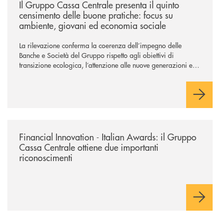
Il Gruppo Cassa Centrale presenta il quinto
censimento delle buone pratiche: focus su
ambiente, giovani ed economia sociale
La rilevazione conferma la coerenza dell’impegno delle
Banche e Società del Gruppo rispetto agli obiettivi di
transizione ecologica, l’attenzione alle nuove generazioni e
alle fasce vulnerabili della popolazione, svolgendo il ruolo di
attori chiave delle comunità locali. Installate 246 colonnine di
ricarica (+15% sul 2024) per veicoli elettrici. Oltre 4 mila i
premi allo studio erogati a favore dei giovani, in crescita del
18% rispetto al 2024.
/news/financial-innovation-italian-awards-il-gruppo-cassa-centrale-otti
Financial Innovation - Italian Awards: il Gruppo
Cassa Centrale ottiene due importanti
riconoscimenti