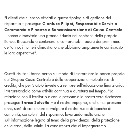
"I clienti che si erano affidati a queste tipologie di gestione del
risparmio – prosegue
Gianluca Filippi, Responsabile Servizio
Commerciale Finanza e Bancassicurazione di Cassa Centrale
– hanno dimostrato una grande fiducia nei confronti della propria
Banca. Riuscendo a contenere le comprensibili paure dei primi mesi
dell’anno, i numeri dimostrano che abbiamo ampiamente corrisposto
le loro aspettative".
Questi risultati, fanno perno sul modo di interpretare la banca proprio
del Gruppo Cassa Centrale e della cooperazione mutualistica di
credito, che per Statuto investe da sempre sull'educazione finanziaria,
interpretandola come attività continua e duratura nel tempo. "La
relazione con il territorio e con le persone è la nostra vera ricchezza –
prosegue
– e il nostro impegno, anche nei prossimi
Enrico Salvetta
anni, sarà di continuare a svolgere il nostro ruolo di banche di
comunità, consulenti del risparmio, lavorando molto anche
sull’informazione legata al tema della previdenza, della protezione
della casa, della salute. La conoscenza che ci impegneremo