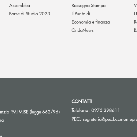
Assemblea
Rassegna Stampa
V
Borse di Studio 2023
Il Punto di...
U
Economia e finanza
R
OndaNews
B
CONTATTI
Telefono:
0975 398611
Apre una nuova finestra
nzia PMI MISE (legge 662/96)
PEC:
segreteria@pec.bccmontepru
na
tà