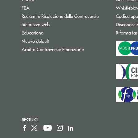
FEA
Whistleblo
Reclami e Risoluzione delle Controversie
Codice appa
Sicurezza web
Disconosci
Educational
Riforma tas
Nuovo default
Apre una nuova finestra
Arbitro Controversie Finanziarie
SEGUICI