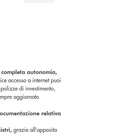
in completa autonomia,
ice accesso a internet puoi
e polizze di investimento,
sempre aggiornato
ocumentazione relativa
grazie all’apposita
istri,