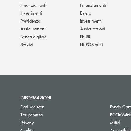
Finanziamenti
Finanziamenti
Investimenti
Estero
Previdenza
Investimenti
Assicurazioni
Assicurazioni
Banca digitale
PNRR
Servizi
Hi-POS mini
INFORMAZIONI
Dati societari
Fondo Gara
Trasparenza
BCCInVetri
Privacy
Mifid
Cookie
Accessibili