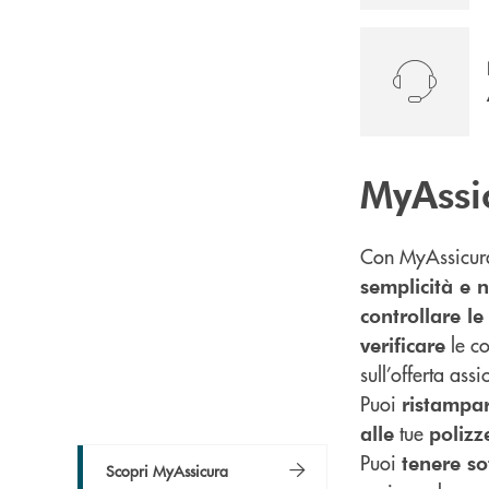
MyAssi
Con MyAssicu
semplicità e 
controllare l
le co
verificare
sull’offerta ass
Puoi
ristampa
tue
alle
polizz
Puoi
tenere so
Scopri MyAssicura