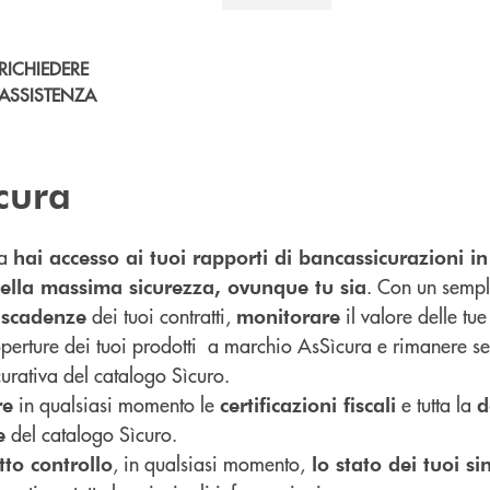
RICHIEDERE
ASSISTENZA
cura
ra
hai accesso ai tuoi rapporti di bancassicurazioni 
. Con un sempl
nella massima sicurezza, ovunque tu sia
dei tuoi contratti,
il valore delle tu
e scadenze
monitorare
perture dei tuoi prodotti a marchio AsSìcura e rimanere 
icurativa del catalogo Sìcuro.
in qualsiasi momento le
e tutta la
re
certificazioni fiscali
d
del catalogo Sìcuro.
e
, in qualsiasi momento,
tto controllo
lo stato dei tuoi sin