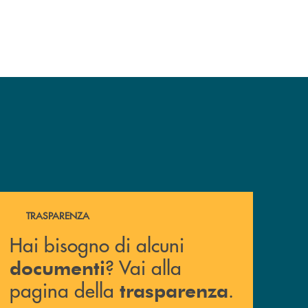
Hai bisogno di alcuni documenti ? Vai alla pagina della 
TRASPARENZA
Hai bisogno di alcuni
? Vai alla
documenti
pagina della
.
trasparenza