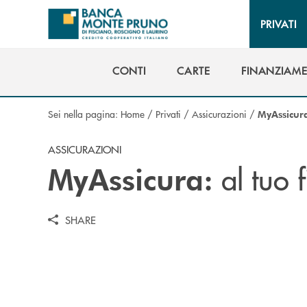
Salta al contenuto principale
PRIVATI
CONTI
CARTE
FINANZIAME
CONTI
CARTE
FINANZIAME
Sei nella pagina:
Home
/
Privati
/
Assicurazioni
/
MyAssicur
ASSICURAZIONI
al tuo 
MyAssicura:
SHARE