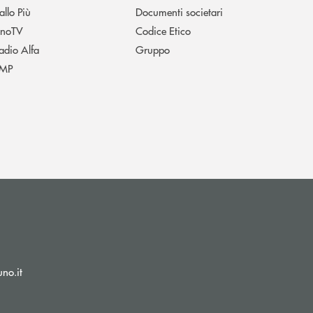
allo Più
Documenti societari
noTV
Codice Etico
adio Alfa
Gruppo
MP
(si apre l’app di posta elettronica)
no.it