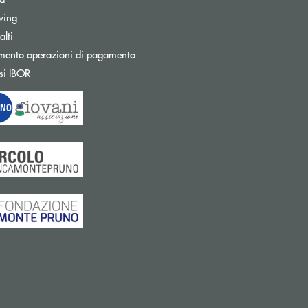
wing
Apre una nuova finestra
lti
mento operazioni di pagamento
Apre una nuova finestra
si IBOR