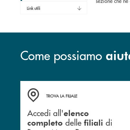
sezione che ne c
Link utili
Come possiamo
aiut
Accedi all' elenco completo&nbsp; delle&nbsp;
TROVA LA FILIALE
Accedi all'
elenco
delle
di
completo
filiali