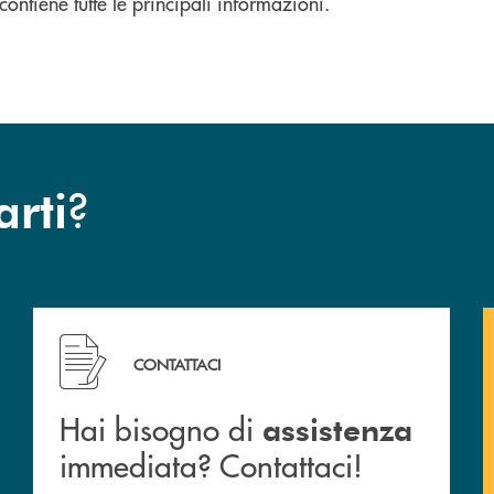
ontiene tutte le principali informazioni.
?
arti
 filiali&nbsp; di Banca Monte Pruno
Hai bisogno di assistenza immediata? Contattaci!
CONTATTACI
Hai bisogno di
assistenza
immediata? Contattaci!