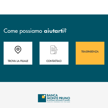
Come possiamo
?
aiutarti
Accedi all' elenco completo&nbsp; delle&nbsp; filiali&nbsp; di Banca 
Hai bisogno di assistenza immediata? Contatta
Hai bisogno di alcuni
TRASPARENZA
TROVA LA FILIALE
CONTATTACI