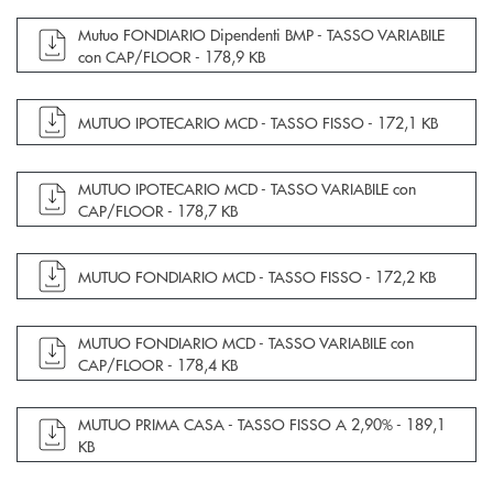
apre documento in una nuova finestra
Mutuo FONDIARIO Dipendenti BMP - TASSO VARIABILE
con CAP/FLOOR -
178,9 KB
apre documento in una nuova finestra
MUTUO IPOTECARIO MCD - TASSO FISSO -
172,1 KB
apre documento in una nuova finestra
MUTUO IPOTECARIO MCD - TASSO VARIABILE con
CAP/FLOOR -
178,7 KB
apre documento in una nuova finestra
MUTUO FONDIARIO MCD - TASSO FISSO -
172,2 KB
apre documento in una nuova finestra
MUTUO FONDIARIO MCD - TASSO VARIABILE con
CAP/FLOOR -
178,4 KB
apre documento in una nuova finestra
MUTUO PRIMA CASA - TASSO FISSO A 2,90% -
189,1
KB