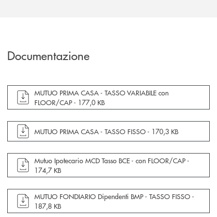
Documentazione
apre documento in una nuova finestra
MUTUO PRIMA CASA - TASSO VARIABILE con
FLOOR/CAP -
177,0 KB
apre documento in una nuova finestra
MUTUO PRIMA CASA - TASSO FISSO -
170,3 KB
apre documento in una nuova finestra
Mutuo Ipotecario MCD Tasso BCE - con FLOOR/CAP -
174,7 KB
apre documento in una nuova finestra
MUTUO FONDIARIO Dipendenti BMP - TASSO FISSO -
187,8 KB