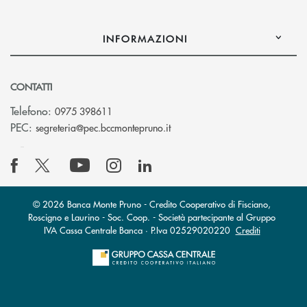
INFORMAZIONI
CONTATTI
Telefono:
0975 398611
(si apre l’app di posta elettro
PEC:
segreteria@pec.bccmontepruno.it
© 2026 Banca Monte Pruno - Credito Cooperativo di Fisciano,
Roscigno e Laurino - Soc. Coop. - Società partecipante al Gruppo
IVA Cassa Centrale Banca · P.Iva 02529020220
Crediti