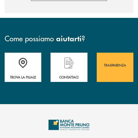
Come possiamo
?
aiutarti
Accedi all' elenco completo&nbsp; delle&nbsp; filiali&nbsp; di Banca 
Hai bisogno di assistenza immediata? Contatta
Hai bisogno di alcuni
TRASPARENZA
TROVA LA FILIALE
CONTATTACI