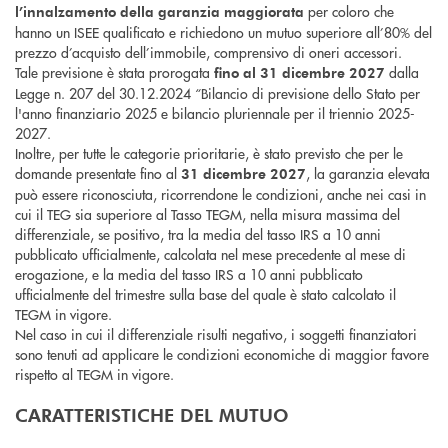
per coloro che
l’innalzamento della garanzia maggiorata
hanno un ISEE qualificato e richiedono un mutuo superiore all’80% del
prezzo d’acquisto dell’immobile, comprensivo di oneri accessori.
Tale previsione è stata prorogata
dalla
fino al 31 dicembre 2027
Legge n. 207 del 30.12.2024 “Bilancio di previsione dello Stato per
l'anno finanziario 2025 e bilancio pluriennale per il triennio 2025-
2027.
Inoltre, per tutte le categorie prioritarie, è stato previsto che per le
domande presentate fino al
, la garanzia elevata
31 dicembre 2027
può essere riconosciuta, ricorrendone le condizioni, anche nei casi in
cui il TEG sia superiore al Tasso TEGM, nella misura massima del
differenziale, se positivo, tra la media del tasso IRS a 10 anni
pubblicato ufficialmente, calcolata nel mese precedente al mese di
erogazione, e la media del tasso IRS a 10 anni pubblicato
ufficialmente del trimestre sulla base del quale è stato calcolato il
TEGM in vigore.
Nel caso in cui il differenziale risulti negativo, i soggetti finanziatori
sono tenuti ad applicare le condizioni economiche di maggior favore
rispetto al TEGM in vigore.
CARATTERISTICHE DEL MUTUO