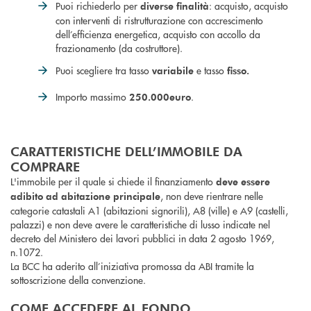
Puoi richiederlo per
: acquisto, acquisto
diverse finalità
con interventi di ristrutturazione con accrescimento
dell’efficienza energetica, acquisto con accollo da
frazionamento (da costruttore).
Puoi scegliere tra tasso
e tasso
variabile
fisso.
Importo massimo
.
250.000
euro
CARATTERISTICHE DELL’IMMOBILE DA
COMPRARE
L'immobile per il quale si chiede il finanziamento
deve essere
, non deve rientrare nelle
adibito ad abitazione principale
categorie catastali A1 (abitazioni signorili), A8 (ville) e A9 (castelli,
palazzi) e non deve avere le caratteristiche di lusso indicate nel
decreto del Ministero dei lavori pubblici in data 2 agosto 1969,
n.1072.
La BCC ha aderito all’iniziativa promossa da ABI tramite la
sottoscrizione della convenzione.
COME ACCEDERE AL FONDO