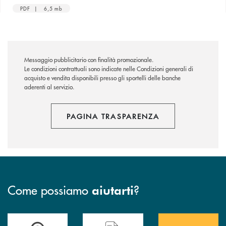
PDF | 6,5 mb
Messaggio pubblicitario con finalità promozionale.
Le condizioni contrattuali sono indicate nelle Condizioni generali di
acquisto e vendita disponibili presso gli sportelli delle banche
aderenti al servizio.
PAGINA TRASPARENZA
Come possiamo
?
aiutarti
Accedi all' elenco completo&nbsp; delle&nbsp; filiali&nbsp; di Banca 
Hai bisogno di assistenza immediata? Contatta
Hai bisogno di alcuni