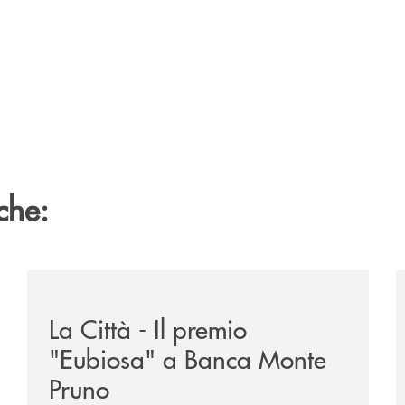
che:
ne-banca-monte-pruno-tra-i-vincitori-del-premio-nazionale
/rassegna-stampa-archivio-storico/la-citta-il-premio
/
La Città - Il premio
"Eubiosa" a Banca Monte
Pruno