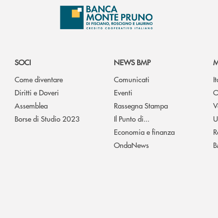
SOCI
NEWS BMP
M
Come diventare
Comunicati
I
Diritti e Doveri
Eventi
O
Assemblea
Rassegna Stampa
V
Borse di Studio 2023
Il Punto di...
U
Economia e finanza
R
OndaNews
B