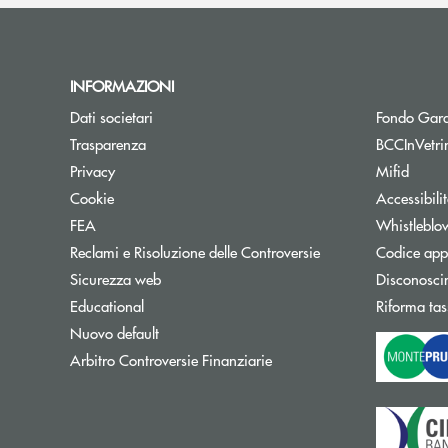
INFORMAZIONI
Dati societari
Fondo Gara
Trasparenza
BCCInVetri
Privacy
Mifid
Cookie
Accessibili
FEA
Whistleblo
Reclami e Risoluzione delle Controversie
Codice appa
Sicurezza web
Disconosci
Educational
Riforma tas
Nuovo default
Apre una nuova finestra
Arbitro Controversie Finanziarie