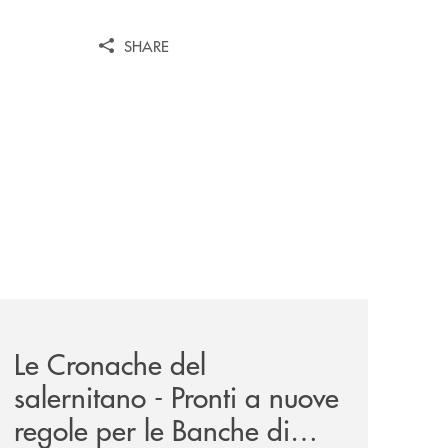
SHARE
-eubiosa-ant/
-eubiosa-a-banca-monte-pruno/
rassegna-stampa-archivio-storico/le-cronache-del-salernit
Le Cronache del
salernitano - Pronti a nuove
regole per le Banche di