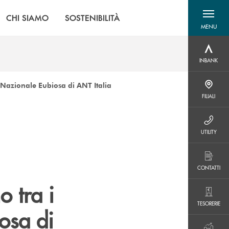
CHI SIAMO
SOSTENIBILITÀ
MENU
menu destra
INBANK
INBANK
 Nazionale Eubiosa di ANT Italia
FILIALI
FILIALI
UTILITY
UTILITY
CONTATTI
CONTATTI
 tra i
TESORERIE
TESORERIE
osa di