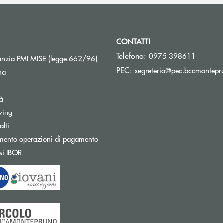
CONTATTI
Telefono:
0975 398611
Apre una nuova finestra
nzia PMI MISE (legge 662/96)
PEC:
segreteria@pec.bccmontepru
na
tà
wing
Apre una nuova finestra
lti
mento operazioni di pagamento
Apre una nuova finestra
si IBOR