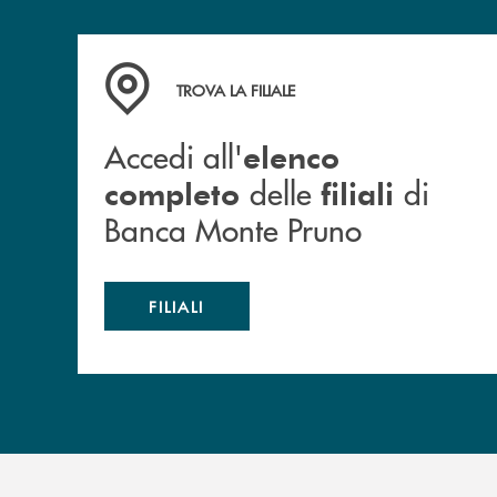
Accedi all' elenco completo&nbsp; delle&nbsp;
TROVA LA FILIALE
Accedi all'
elenco
delle
di
completo
filiali
Banca Monte Pruno
FILIALI