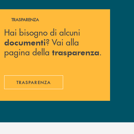
Hai bisogno di alcuni documenti ? Vai alla pagina della 
TRASPARENZA
Hai bisogno di alcuni
? Vai alla
documenti
pagina della
.
trasparenza
TRASPARENZA