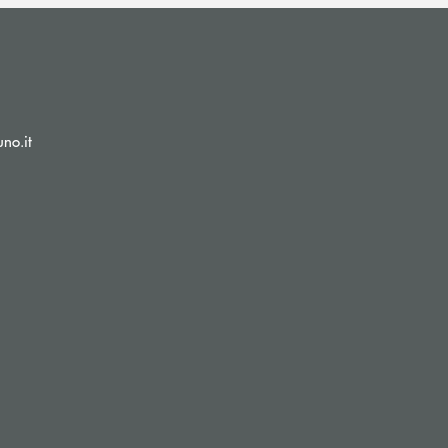
(si apre l’app di posta elettronica)
no.it