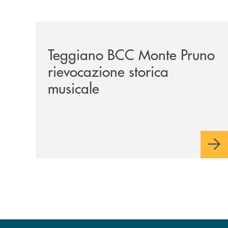
/archivio-bmp/teggiano-bcc-monte-pruno-rievoca
Teggiano BCC Monte Pruno
rievocazione storica
musicale