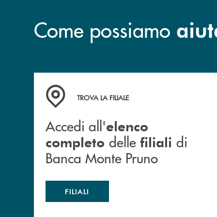
Come possiamo
aiut
Accedi all' elenco completo&nbsp; delle&nbsp;
TROVA LA FILIALE
Accedi all'
elenco
delle
di
completo
filiali
Banca Monte Pruno
FILIALI