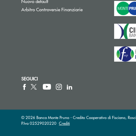
Nuovo default
Apre una nuova finestra
Arbitro Controversie Finanziarie
SEGUICI
© 2026 Banca Monte Pruno - Credito Cooperativo di Fisciano, Rosci
P.Iva 02529020220
Crediti