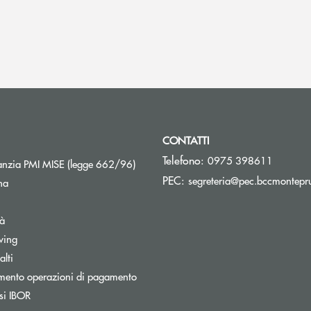
CONTATTI
Telefono:
0975 398611
Apre una nuova finestra
nzia PMI MISE (legge 662/96)
PEC:
segreteria@pec.bccmontepru
na
tà
wing
Apre una nuova finestra
lti
mento operazioni di pagamento
Apre una nuova finestra
si IBOR