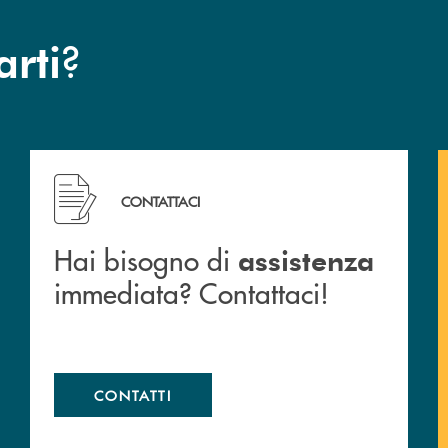
?
arti
 filiali&nbsp; di Banca Monte Pruno
Hai bisogno di assistenza immediata? Contattaci!
CONTATTACI
Hai bisogno di
assistenza
immediata? Contattaci!
CONTATTI