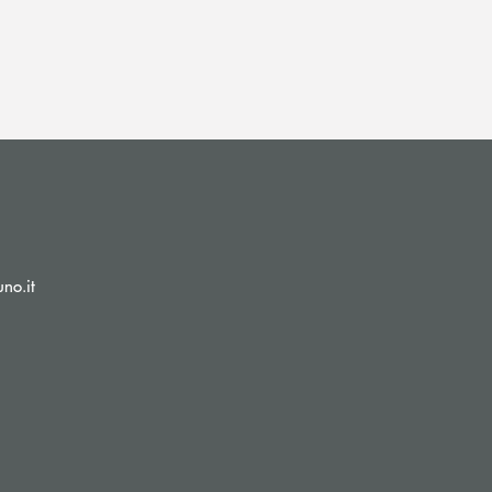
(si apre l’app di posta elettronica)
no.it