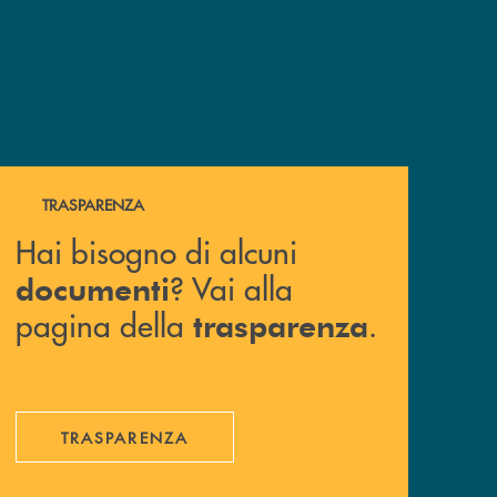
Hai bisogno di alcuni documenti ? Vai alla pagina della 
TRASPARENZA
Hai bisogno di alcuni
? Vai alla
documenti
pagina della
.
trasparenza
TRASPARENZA