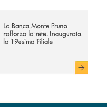
o-convenzione-per-agevolare-laccesso-al-credito/
archivio-bmp/la-banca-monte-pruno-rafforza-la-rete-inaugu
La Banca Monte Pruno
rafforza la rete. Inaugurata
la 19esima Filiale