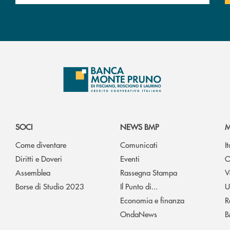
SOCI
NEWS BMP
M
Come diventare
Comunicati
I
Diritti e Doveri
Eventi
O
Assemblea
Rassegna Stampa
V
Borse di Studio 2023
Il Punto di...
U
Economia e finanza
R
OndaNews
B