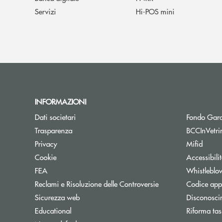
Servizi
Hi-POS mini
INFORMAZIONI
Dati societari
Fondo Gara
Trasparenza
BCCInVetri
Privacy
Mifid
Cookie
Accessibili
FEA
Whistleblo
Reclami e Risoluzione delle Controversie
Codice appa
Sicurezza web
Disconosci
Educational
Riforma tas