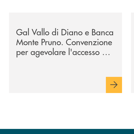
zione-storica-musicale/
/archivio-bmp/gal-vallo-di-diano-e-banca-monte-prun
/
Gal Vallo di Diano e Banca
Monte Pruno. Convenzione
per agevolare l'accesso al
credito