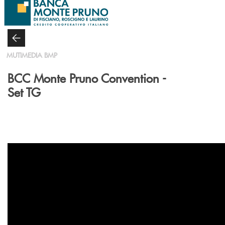
Salta al contenuto principale
MUTIMEDIA BMP
BCC Monte Pruno Convention -
Set TG