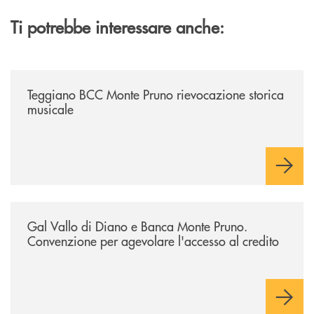
Ti potrebbe interessare anche:
/archivio-bmp/teggiano-bcc-monte-pruno-rievocazione-storica-musical
Teggiano BCC Monte Pruno rievocazione storica
musicale
/archivio-bmp/gal-vallo-di-diano-e-banca-monte-pruno-convenzione-pe
Gal Vallo di Diano e Banca Monte Pruno.
Convenzione per agevolare l'accesso al credito