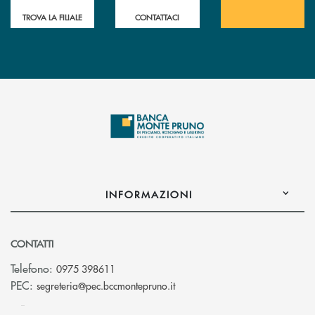
TROVA LA FILIALE
CONTATTACI
INFORMAZIONI
CONTATTI
Telefono:
0975 398611
(si apre l’app di posta elettro
PEC:
segreteria@pec.bccmontepruno.it