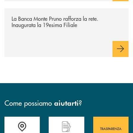
/archivio-bmp/la-banca-monte-pruno-rafforza-la-rete-inaugurata-la-19e
La Banca Monte Pruno rafforza la rete.
Inaugurata la 19esima Filiale
Come possiamo
?
aiutarti
Accedi all' elenco completo&nbsp; delle&nbsp; filiali&nbsp; di Banca 
Hai bisogno di assistenza immediata? Contatta
Hai bisogno di alcuni
TRASPARENZA