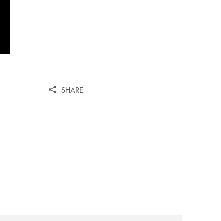
SHARE
o-convenzione-per-agevolare-laccesso-al-credito/
archivio-bmp/la-banca-monte-pruno-rafforza-la-rete-inaugu