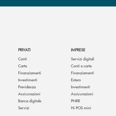
PRIVATI
IMPRESE
Conti
Servizi digitali
Carte
Conti e carte
Finanziamenti
Finanziamenti
Investimenti
Estero
Previdenza
Investimenti
Assicurazioni
Assicurazioni
Banca digitale
PNRR
Servizi
Hi-POS mini