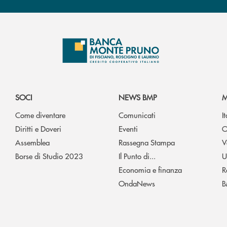
SOCI
NEWS BMP
M
Come diventare
Comunicati
I
Diritti e Doveri
Eventi
O
Assemblea
Rassegna Stampa
V
Borse di Studio 2023
Il Punto di...
U
Economia e finanza
R
OndaNews
B