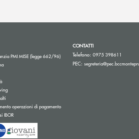
CONTATTI
Telefono:
0975 398611
Apre una nuova finestra
nzia PMI MISE (legge 662/96)
PEC:
segreteria@pec.bccmontepru
na
tà
wing
Apre una nuova finestra
lti
mento operazioni di pagamento
Apre una nuova finestra
si IBOR