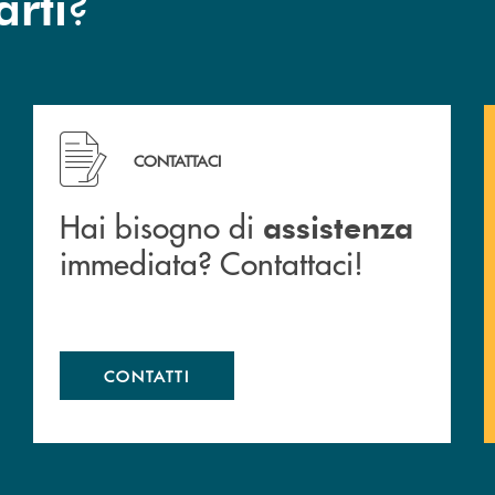
?
arti
 filiali&nbsp; di Banca Monte Pruno
Hai bisogno di assistenza immediata? Contattaci!
CONTATTACI
Hai bisogno di
assistenza
immediata? Contattaci!
CONTATTI