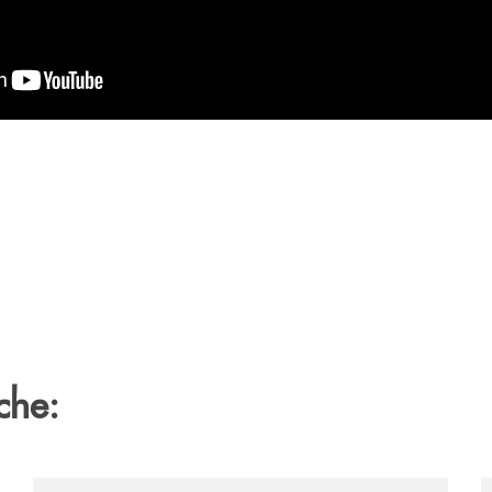
che:
zione-storica-musicale/
/archivio-bmp/gal-vallo-di-diano-e-banca-monte-prun
/