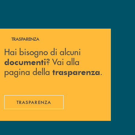
Hai bisogno di alcuni documenti ? Vai alla pagina della 
TRASPARENZA
Hai bisogno di alcuni
? Vai alla
documenti
pagina della
.
trasparenza
TRASPARENZA