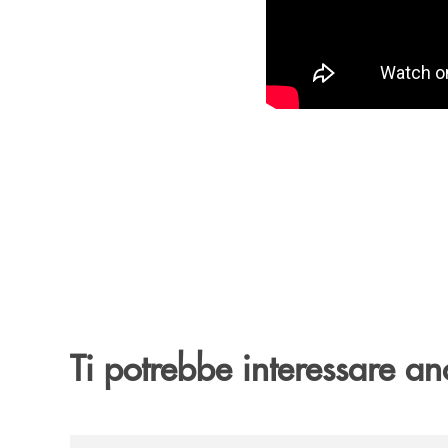
Ti potrebbe interessare an
/archivio-bmp/teggiano-bcc-monte-pruno-rievoca