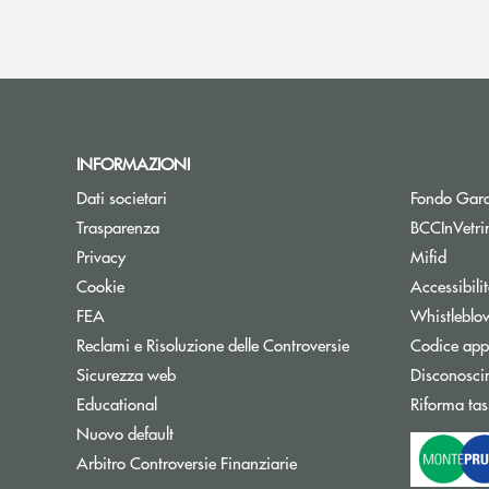
INFORMAZIONI
Dati societari
Fondo Gara
Trasparenza
BCCInVetri
Privacy
Mifid
Cookie
Accessibili
FEA
Whistleblo
Reclami e Risoluzione delle Controversie
Codice appa
Sicurezza web
Disconosci
Educational
Riforma tas
Nuovo default
Apre una nuova finestra
Arbitro Controversie Finanziarie