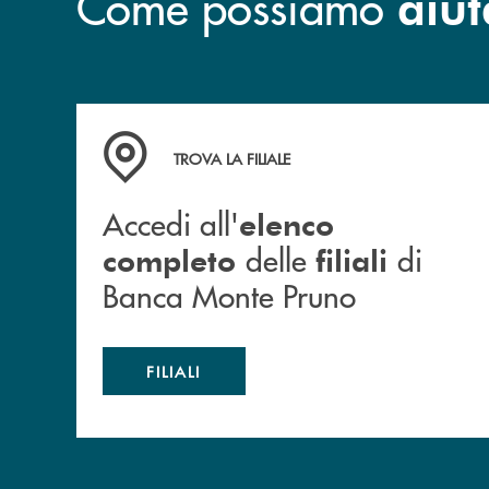
Come possiamo
aiut
Accedi all' elenco completo&nbsp; delle&nbsp;
TROVA LA FILIALE
Accedi all'
elenco
delle
di
completo
filiali
Banca Monte Pruno
FILIALI