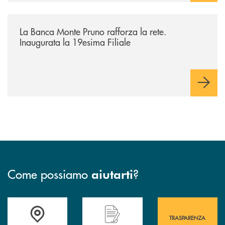
/archivio-bmp/la-banca-monte-pruno-rafforza-la-rete-inaugurata-la-19e
La Banca Monte Pruno rafforza la rete.
Inaugurata la 19esima Filiale
Come possiamo
?
aiutarti
Accedi all' elenco completo&nbsp; delle&nbsp; filiali&nbsp; di Banca 
Hai bisogno di assistenza immediata? Contatta
Hai bisogno di alcuni
TRASPARENZA