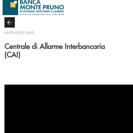
Salta al contenuto principale
MUTIMEDIA BMP
Centrale di Allarme Interbancaria
(CAI)