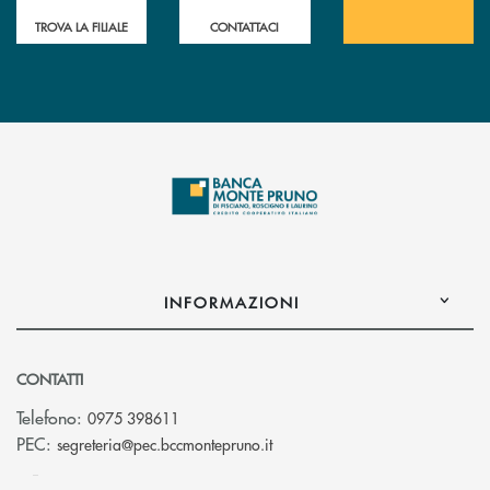
TROVA LA FILIALE
CONTATTACI
INFORMAZIONI
CONTATTI
Telefono:
0975 398611
(si apre l’app di posta elettro
PEC:
segreteria@pec.bccmontepruno.it