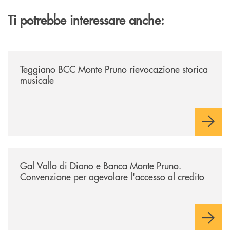
Ti potrebbe interessare anche:
/archivio-bmp/teggiano-bcc-monte-pruno-rievocazione-storica-musical
Teggiano BCC Monte Pruno rievocazione storica
musicale
/archivio-bmp/gal-vallo-di-diano-e-banca-monte-pruno-convenzione-pe
Gal Vallo di Diano e Banca Monte Pruno.
Convenzione per agevolare l'accesso al credito