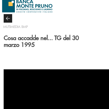
Salta al contenuto principale
MUTIMEDIA BMP
Cosa accadde nel... TG del 30
marzo 1995