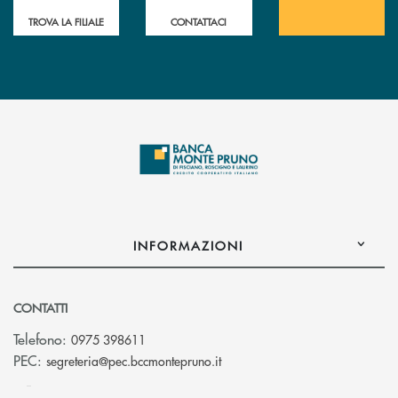
TROVA LA FILIALE
CONTATTACI
INFORMAZIONI
CONTATTI
Telefono:
0975 398611
(si apre l’app di posta elettro
PEC:
segreteria@pec.bccmontepruno.it