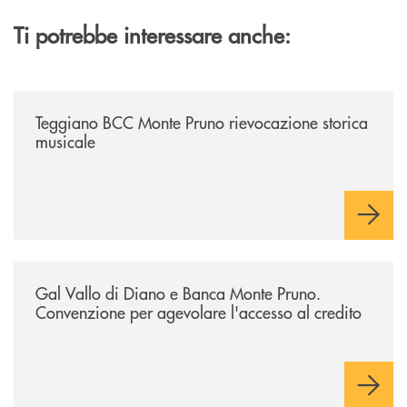
Ti potrebbe interessare anche:
/archivio-bmp/teggiano-bcc-monte-pruno-rievocazione-storica-musical
Teggiano BCC Monte Pruno rievocazione storica
musicale
/archivio-bmp/gal-vallo-di-diano-e-banca-monte-pruno-convenzione-pe
Gal Vallo di Diano e Banca Monte Pruno.
Convenzione per agevolare l'accesso al credito