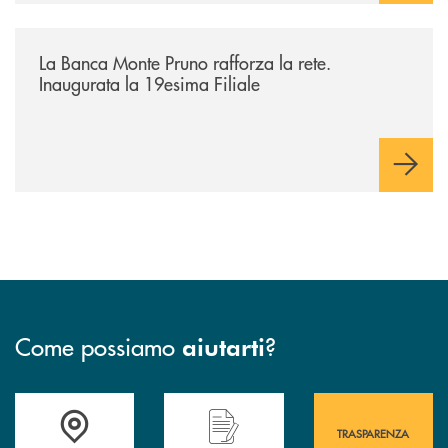
/archivio-bmp/la-banca-monte-pruno-rafforza-la-rete-inaugurata-la-19e
La Banca Monte Pruno rafforza la rete.
Inaugurata la 19esima Filiale
Come possiamo
?
aiutarti
Accedi all' elenco completo&nbsp; delle&nbsp; filiali&nbsp; di Banca 
Hai bisogno di assistenza immediata? Contatta
Hai bisogno di alcuni
TRASPARENZA