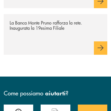
/archivio-bmp/la-banca-monte-pruno-rafforza-la-rete-inaugurata-la-19e
La Banca Monte Pruno rafforza la rete.
Inaugurata la 19esima Filiale
Come possiamo
?
aiutarti
Accedi all' elenco completo&nbsp; delle&nbsp; filiali&nbsp; di Banca 
Hai bisogno di assistenza immediata? Contatta
Hai bisogno di alcuni