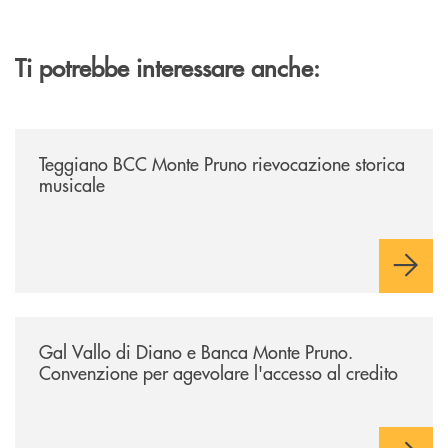
Ti potrebbe interessare anche:
/archivio-bmp/teggiano-bcc-monte-pruno-rievocazione-storica-musical
Teggiano BCC Monte Pruno rievocazione storica
musicale
/archivio-bmp/gal-vallo-di-diano-e-banca-monte-pruno-convenzione-pe
Gal Vallo di Diano e Banca Monte Pruno.
Convenzione per agevolare l'accesso al credito