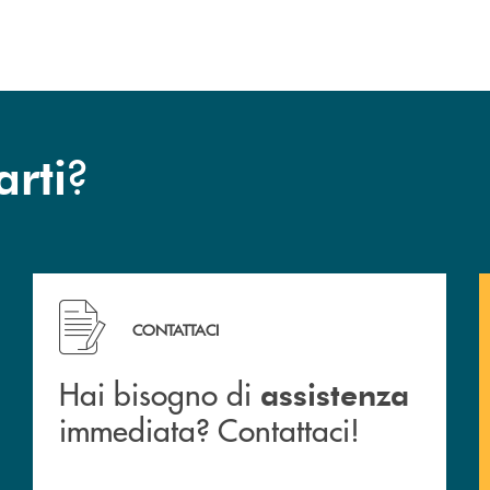
?
arti
 filiali&nbsp; di Banca Monte Pruno
Hai bisogno di assistenza immediata? Contattaci!
CONTATTACI
Hai bisogno di
assistenza
immediata? Contattaci!