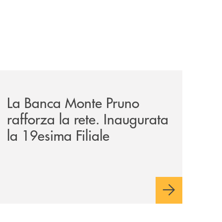
o-convenzione-per-agevolare-laccesso-al-credito/
archivio-bmp/la-banca-monte-pruno-rafforza-la-rete-inaugu
La Banca Monte Pruno
rafforza la rete. Inaugurata
la 19esima Filiale