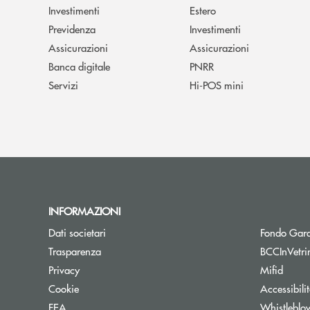
Investimenti
Estero
Previdenza
Investimenti
Assicurazioni
Assicurazioni
Banca digitale
PNRR
Servizi
Hi-POS mini
INFORMAZIONI
Dati societari
Fondo Gara
Trasparenza
BCCInVetri
Privacy
Mifid
Cookie
Accessibili
FEA
Whistleblo