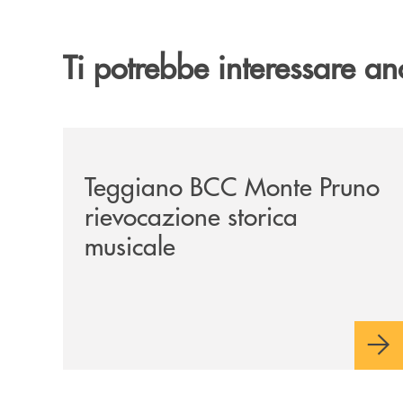
Ti potrebbe interessare an
/archivio-bmp/teggiano-bcc-monte-pruno-rievoca
Teggiano BCC Monte Pruno
rievocazione storica
musicale