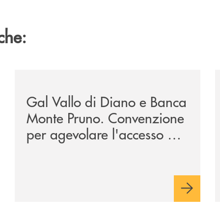
che:
zione-storica-musicale/
/archivio-bmp/gal-vallo-di-diano-e-banca-monte-prun
/
Gal Vallo di Diano e Banca
Monte Pruno. Convenzione
per agevolare l'accesso al
credito