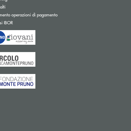
Apre una nuova finestra
lti
mento operazioni di pagamento
Apre una nuova finestra
si IBOR