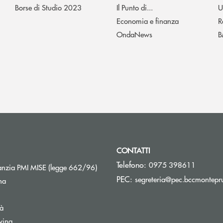
Borse di Studio 2023
Il Punto di...
U
Economia e finanza
R
OndaNews
B
CONTATTI
Telefono:
0975 398611
Apre una nuova finestra
nzia PMI MISE (legge 662/96)
PEC:
segreteria@pec.bccmontepru
na
tà
wing