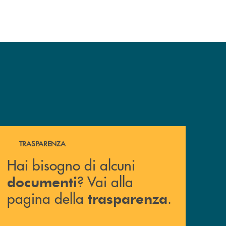
Hai bisogno di alcuni documenti ? Vai alla pagina della 
TRASPARENZA
Hai bisogno di alcuni
? Vai alla
documenti
pagina della
.
trasparenza