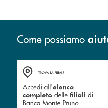
Come possiamo
aiut
Accedi all' elenco completo&nbsp; delle&nbsp;
TROVA LA FILIALE
Accedi all'
elenco
delle
di
completo
filiali
Banca Monte Pruno