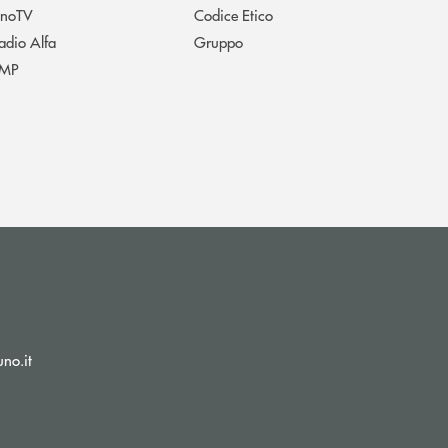
noTV
Codice Etico
adio Alfa
Gruppo
MP
(si apre l’app di posta elettronica)
no.it