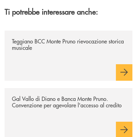
Ti potrebbe interessare anche:
/archivio-bmp/teggiano-bcc-monte-pruno-rievocazione-storica-musical
Teggiano BCC Monte Pruno rievocazione storica
musicale
/archivio-bmp/gal-vallo-di-diano-e-banca-monte-pruno-convenzione-pe
Gal Vallo di Diano e Banca Monte Pruno.
Convenzione per agevolare l'accesso al credito