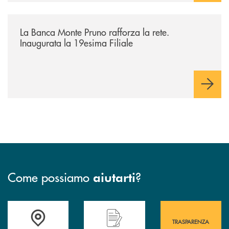
/archivio-bmp/la-banca-monte-pruno-rafforza-la-rete-inaugurata-la-19e
La Banca Monte Pruno rafforza la rete.
Inaugurata la 19esima Filiale
Come possiamo
?
aiutarti
Accedi all' elenco completo&nbsp; delle&nbsp; filiali&nbsp; di Banca 
Hai bisogno di assistenza immediata? Contatta
Hai bisogno di alcuni
TRASPARENZA