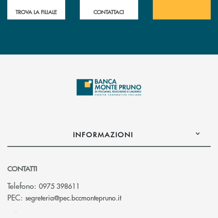
TROVA LA FILIALE
CONTATTACI
INFORMAZIONI
CONTATTI
Telefono:
0975 398611
(si apre l’app di posta elettro
PEC:
segreteria@pec.bccmontepruno.it