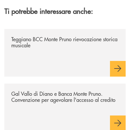
Ti potrebbe interessare anche:
/archivio-bmp/teggiano-bcc-monte-pruno-rievocazione-storica-musical
Teggiano BCC Monte Pruno rievocazione storica
musicale
/archivio-bmp/gal-vallo-di-diano-e-banca-monte-pruno-convenzione-pe
Gal Vallo di Diano e Banca Monte Pruno.
Convenzione per agevolare l'accesso al credito