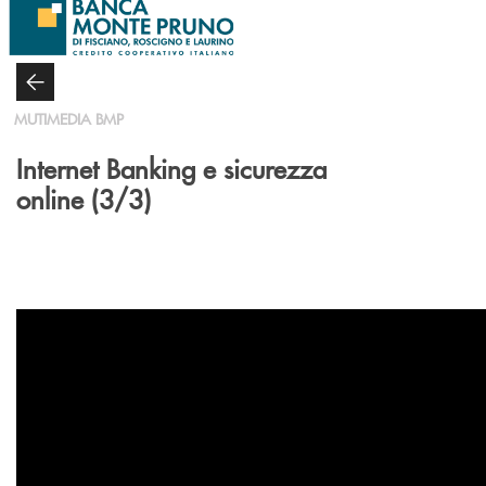
Salta al contenuto principale
MUTIMEDIA BMP
Internet Banking e sicurezza
online (3/3)