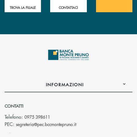
TROVA LA FILIALE
CONTATTACI
INFORMAZIONI
CONTATTI
Telefono:
0975 398611
(si apre l’app di posta elettro
PEC:
segreteria@pec.bccmontepruno.it