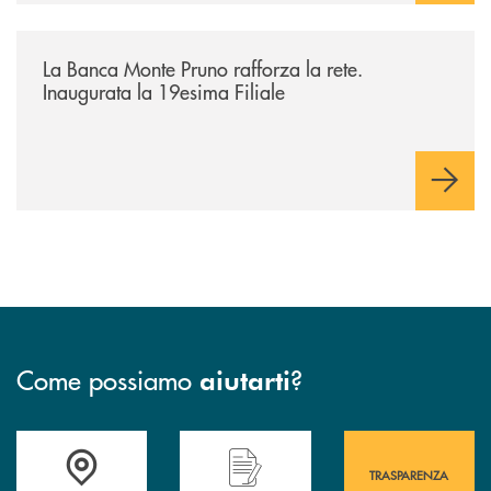
/archivio-bmp/la-banca-monte-pruno-rafforza-la-rete-inaugurata-la-19e
La Banca Monte Pruno rafforza la rete.
Inaugurata la 19esima Filiale
Come possiamo
?
aiutarti
Accedi all' elenco completo&nbsp; delle&nbsp; filiali&nbsp; di Banca 
Hai bisogno di assistenza immediata? Contatta
Hai bisogno di alcuni
TRASPARENZA