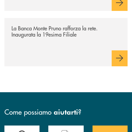
/archivio-bmp/la-banca-monte-pruno-rafforza-la-rete-inaugurata-la-19e
La Banca Monte Pruno rafforza la rete.
Inaugurata la 19esima Filiale
Come possiamo
?
aiutarti
Accedi all' elenco completo&nbsp; delle&nbsp; filiali&nbsp; di Banca 
Hai bisogno di assistenza immediata? Contatta
Hai bisogno di alcuni