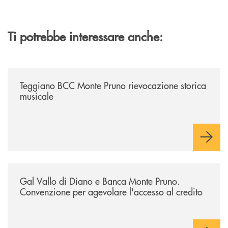
Ti potrebbe interessare anche:
/archivio-bmp/teggiano-bcc-monte-pruno-rievocazione-storica-musical
Teggiano BCC Monte Pruno rievocazione storica
musicale
/archivio-bmp/gal-vallo-di-diano-e-banca-monte-pruno-convenzione-pe
Gal Vallo di Diano e Banca Monte Pruno.
Convenzione per agevolare l'accesso al credito