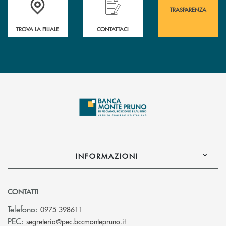
TRASPARENZA
TROVA LA FILIALE
CONTATTACI
INFORMAZIONI
CONTATTI
Telefono:
0975 398611
(si apre l’app di posta elettro
PEC:
segreteria@pec.bccmontepruno.it