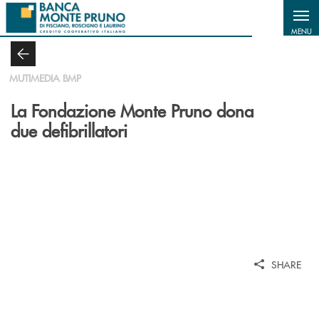
Salta al contenuto principale
MENU
MUTIMEDIA BMP
La Fondazione Monte Pruno dona
due defibrillatori
SHARE