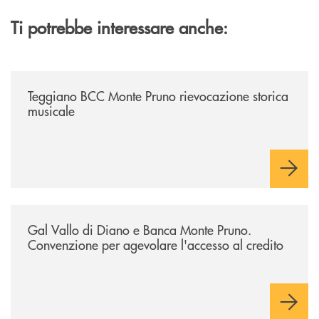
Ti potrebbe interessare anche:
/archivio-bmp/teggiano-bcc-monte-pruno-rievocazione-storica-musical
Teggiano BCC Monte Pruno rievocazione storica
musicale
/archivio-bmp/gal-vallo-di-diano-e-banca-monte-pruno-convenzione-pe
Gal Vallo di Diano e Banca Monte Pruno.
Convenzione per agevolare l'accesso al credito