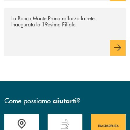
/archivio-bmp/la-banca-monte-pruno-rafforza-la-rete-inaugurata-la-19e
La Banca Monte Pruno rafforza la rete.
Inaugurata la 19esima Filiale
Come possiamo
?
aiutarti
Accedi all' elenco completo&nbsp; delle&nbsp; filiali&nbsp; di Banca 
Hai bisogno di assistenza immediata? Contatta
Hai bisogno di alcuni
TRASPARENZA