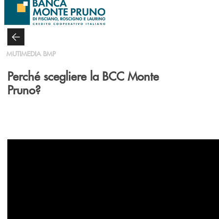
Salta al contenuto principale
MUTIMEDIA BMP
Perché scegliere la BCC Monte
Pruno?