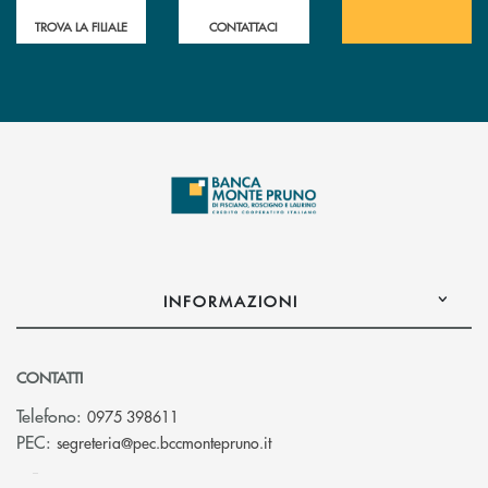
TROVA LA FILIALE
CONTATTACI
INFORMAZIONI
CONTATTI
Telefono:
0975 398611
(si apre l’app di posta elettro
PEC:
segreteria@pec.bccmontepruno.it