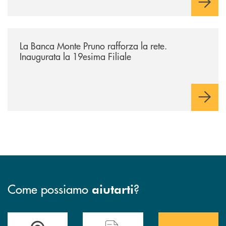
/archivio-bmp/la-banca-monte-pruno-rafforza-la-rete-inaugurata-la-19e
La Banca Monte Pruno rafforza la rete.
Inaugurata la 19esima Filiale
Come possiamo
?
aiutarti
Accedi all' elenco completo&nbsp; delle&nbsp; filiali&nbsp; di Banca 
Hai bisogno di assistenza immediata? Contatta
Hai bisogno di alcuni