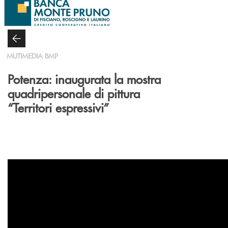
Salta al contenuto principale
MUTIMEDIA BMP
Potenza: inaugurata la mostra
quadripersonale di pittura
“Territori espressivi”