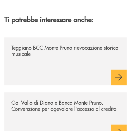
Ti potrebbe interessare anche:
/archivio-bmp/teggiano-bcc-monte-pruno-rievocazione-storica-musical
Teggiano BCC Monte Pruno rievocazione storica
musicale
/archivio-bmp/gal-vallo-di-diano-e-banca-monte-pruno-convenzione-pe
Gal Vallo di Diano e Banca Monte Pruno.
Convenzione per agevolare l'accesso al credito