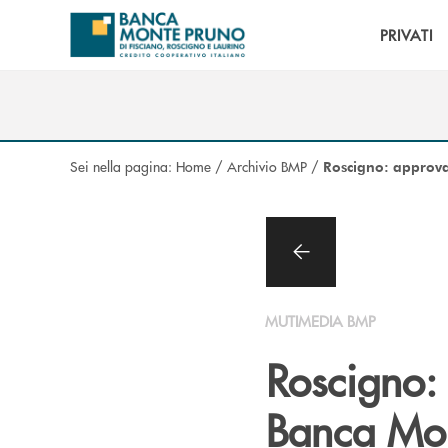
Salta al contenuto principale
PRIVATI
Sei nella pagina:
Home
/
Archivio BMP
/
Roscigno: approva
MUTIMEDIA BMP
Roscigno: 
Banca Mo