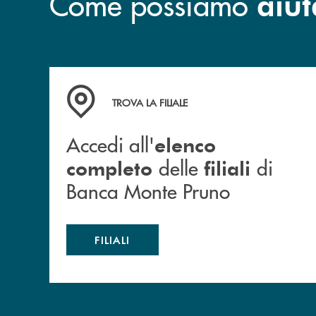
Come possiamo
aiut
Accedi all' elenco completo&nbsp; delle&nbsp;
TROVA LA FILIALE
Accedi all'
elenco
delle
di
completo
filiali
Banca Monte Pruno
FILIALI