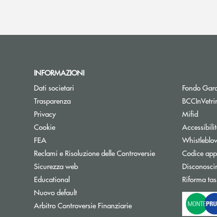
INFORMAZIONI
Dati societari
Fondo Gara
Trasparenza
BCCInVetri
Privacy
Mifid
Cookie
Accessibili
FEA
Whistleblo
Reclami e Risoluzione delle Controversie
Codice appa
Sicurezza web
Disconosci
Educational
Riforma tas
Nuovo default
Apre una nuova finestra
Arbitro Controversie Finanziarie