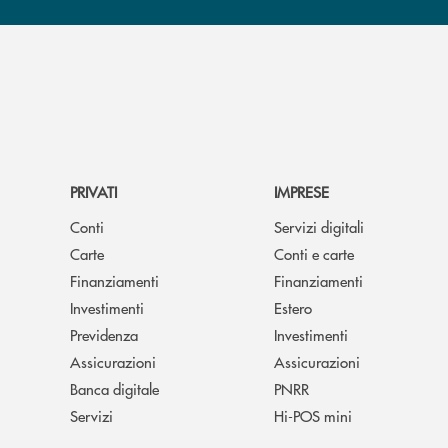
PRIVATI
IMPRESE
Conti
Servizi digitali
Carte
Conti e carte
Finanziamenti
Finanziamenti
Investimenti
Estero
Previdenza
Investimenti
Assicurazioni
Assicurazioni
Banca digitale
PNRR
Servizi
Hi-POS mini