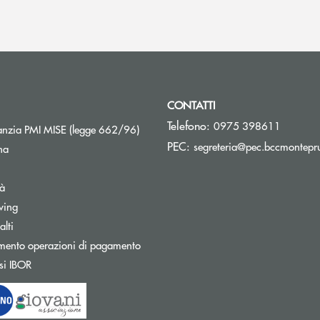
CONTATTI
Telefono:
0975 398611
Apre una nuova finestra
nzia PMI MISE (legge 662/96)
PEC:
segreteria@pec.bccmontepru
na
tà
wing
Apre una nuova finestra
lti
mento operazioni di pagamento
Apre una nuova finestra
si IBOR