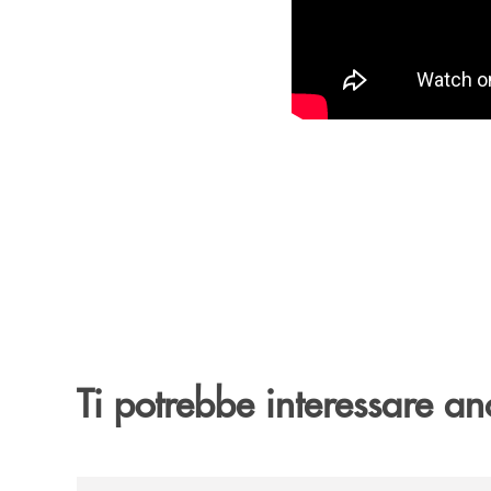
Ti potrebbe interessare an
/archivio-bmp/teggiano-bcc-monte-pruno-rievoca