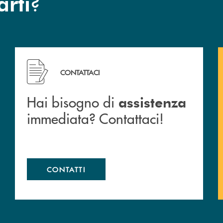
?
arti
 filiali&nbsp; di Banca Monte Pruno
Hai bisogno di assistenza immediata? Contattaci!
CONTATTACI
Hai bisogno di
assistenza
immediata? Contattaci!
CONTATTI