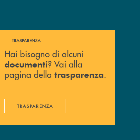
Hai bisogno di alcuni documenti ? Vai alla pagina della 
TRASPARENZA
Hai bisogno di alcuni
? Vai alla
documenti
pagina della
.
trasparenza
TRASPARENZA