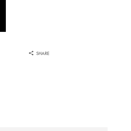
SHARE
o-convenzione-per-agevolare-laccesso-al-credito/
archivio-bmp/la-banca-monte-pruno-rafforza-la-rete-inaugu