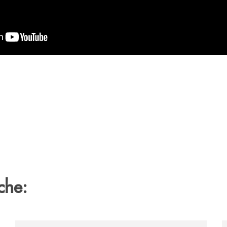
che:
zione-storica-musicale/
/archivio-bmp/gal-vallo-di-diano-e-banca-monte-prun
/