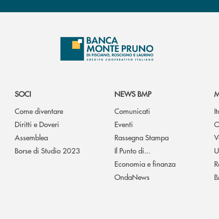
SOCI
NEWS BMP
M
Come diventare
Comunicati
I
Diritti e Doveri
Eventi
O
Assemblea
Rassegna Stampa
V
Borse di Studio 2023
Il Punto di...
U
Economia e finanza
R
OndaNews
B