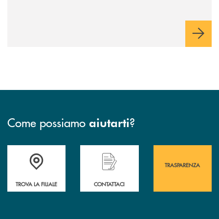
Come possiamo
?
aiutarti
Accedi all' elenco completo&nbsp; delle&nbsp; filiali&nbsp; di Banca 
Hai bisogno di assistenza immediata? Contatta
Hai bisogno di alcuni
TRASPARENZA
TROVA LA FILIALE
CONTATTACI