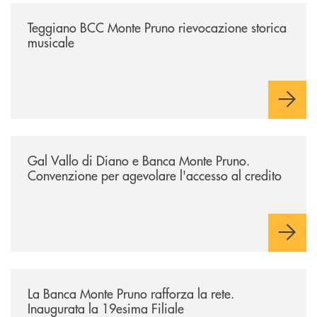
/archivio-bmp/teggiano-bcc-monte-pruno-rievocazione-storica-musical
Teggiano BCC Monte Pruno rievocazione storica
musicale
/archivio-bmp/gal-vallo-di-diano-e-banca-monte-pruno-convenzione-pe
Gal Vallo di Diano e Banca Monte Pruno.
Convenzione per agevolare l'accesso al credito
/archivio-bmp/la-banca-monte-pruno-rafforza-la-rete-inaugurata-la-19e
La Banca Monte Pruno rafforza la rete.
Inaugurata la 19esima Filiale