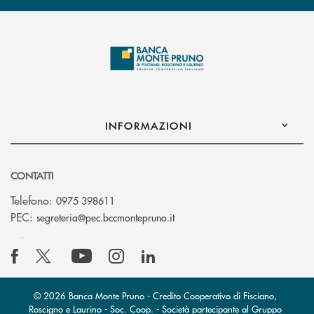
INFORMAZIONI
CONTATTI
Telefono:
0975 398611
(si apre l’app di posta elettro
PEC:
segreteria@pec.bccmontepruno.it
© 2026 Banca Monte Pruno - Credito Cooperativo di Fisciano,
Roscigno e Laurino - Soc. Coop. - Società partecipante al Gruppo