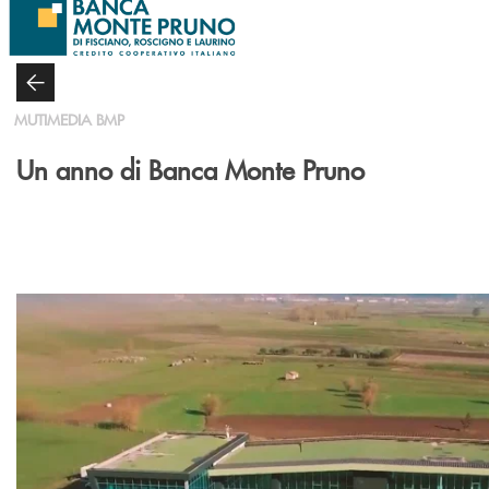
Salta al contenuto principale
MUTIMEDIA BMP
Un anno di Banca Monte Pruno