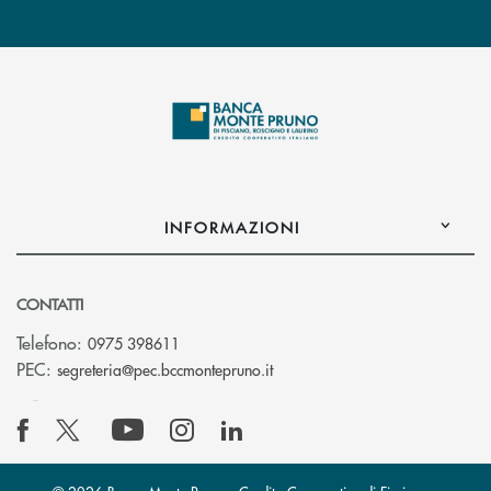
INFORMAZIONI
CONTATTI
Telefono:
0975 398611
(si apre l’app di posta elettro
PEC:
segreteria@pec.bccmontepruno.it