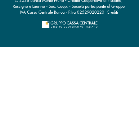
© 2026 Banca Monte Pruno - Credito Cooperativo di Fisciano,
Roscigno e Laurino - Soc. Coop. - Società partecipante al Gruppo
IVA Cassa Centrale Banca · P.Iva 02529020220
Crediti