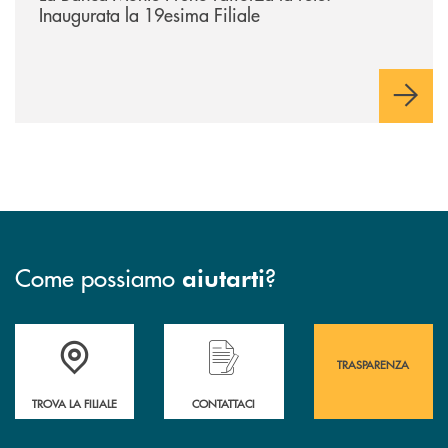
Inaugurata la 19esima Filiale
Come possiamo
?
aiutarti
Accedi all' elenco completo&nbsp; delle&nbsp; filiali&nbsp; di Banca 
Hai bisogno di assistenza immediata? Contatta
Hai bisogno di alcuni
TRASPARENZA
TROVA LA FILIALE
CONTATTACI