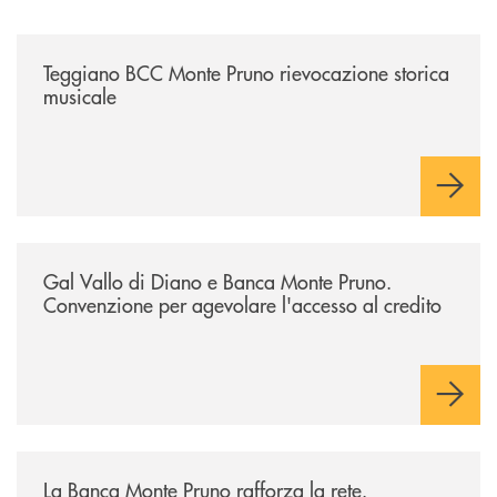
/archivio-bmp/teggiano-bcc-monte-pruno-rievocazione-storica-musical
Teggiano BCC Monte Pruno rievocazione storica
musicale
/archivio-bmp/gal-vallo-di-diano-e-banca-monte-pruno-convenzione-pe
Gal Vallo di Diano e Banca Monte Pruno.
Convenzione per agevolare l'accesso al credito
/archivio-bmp/la-banca-monte-pruno-rafforza-la-rete-inaugurata-la-19e
La Banca Monte Pruno rafforza la rete.